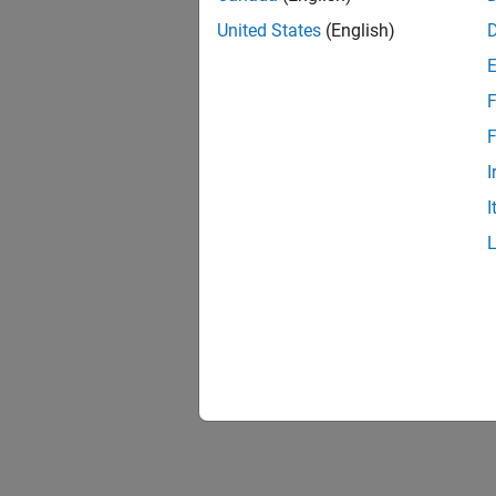
United States
(English)
F
F
I
I