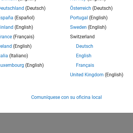
Deutschland
(Deutsch)
Österreich
(Deutsch)
España
(Español)
Portugal
(English)
inland
(English)
Sweden
(English)
rance
(Français)
Switzerland
reland
(English)
Deutsch
talia
(Italiano)
English
Luxembourg
(English)
Français
United Kingdom
(English)
Comuníquese con su oficina local