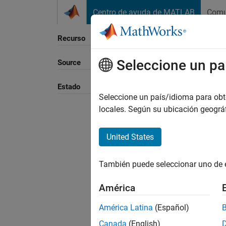
Saltar al contenido
Centro de ayuda de MATLAB
Comu
Recurso
Seleccione un pa
Source
Ordena
Estado
Seleccione un país/idioma para obten
locales. Según su ubicación geogr
United States
También puede seleccionar uno de 
América
América Latina
(Español)
Canada
(English)