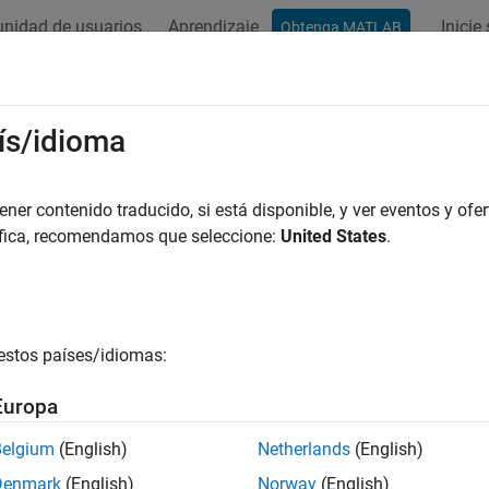
nidad de usuarios
Aprendizaje
Inicie
Obtenga MATLAB
ís/idioma
r por
er contenido traducido, si está disponible, y ver eventos y ofer
áfica, recomendamos que seleccione:
United States
.
estos países/idiomas:
Europa
Belgium
(English)
Netherlands
(English)
Denmark
(English)
Norway
(English)