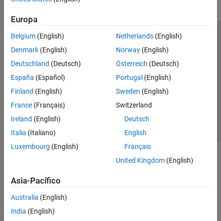
Europa
Belgium
(English)
Netherlands
(English)
Centro de confianza
Marcas comerciales
Denmark
(English)
Norway
(English)
Política de privacidad
Antipiratería
Estado de las aplicaciones
Deutschland
(Deutsch)
Österreich
(Deutsch)
Información de contacto
España
(Español)
Portugal
(English)
© 1994-2026 The MathWorks, Inc.
Finland
(English)
Sweden
(English)
France
(Français)
Switzerland
Seleccione un país/id
América Latina
Ireland
(English)
Deutsch
Italia
(Italiano)
English
Luxembourg
(English)
Français
United Kingdom
(English)
Asia-Pacífico
Australia
(English)
India
(English)