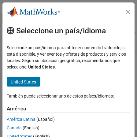
Saltar al contenido
Centro de ayuda de MATLAB
Mostrar/ocultar menú de navegación
Seleccione un país/idioma
Contenido principal
Recurso
Ordenar por
Source
Seleccione un país/idioma para obtener contenido traducido, si
está disponible, y ver eventos y ofertas de productos y servicios
Estado
locales. Según su ubicación geográfica, recomendamos que
seleccione:
United States
.
United States
También puede seleccionar uno de estos países/idiomas:
América
América Latina
(Español)
Canada
(English)
United States
(English)