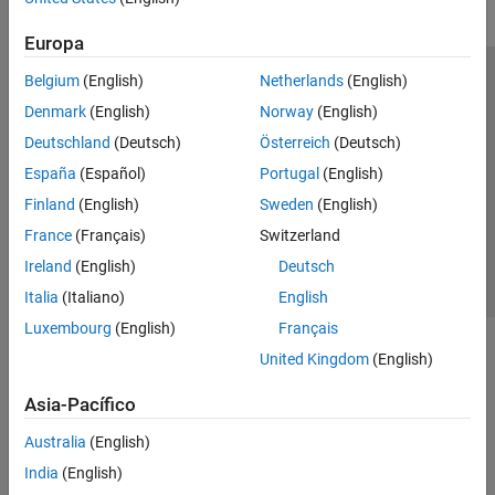
Europa
Belgium
(English)
Netherlands
(English)
Centro de confianza
Marcas comerciales
Denmark
(English)
Norway
(English)
Política de privacidad
Antipiratería
Estado de las aplicaciones
Deutschland
(Deutsch)
Österreich
(Deutsch)
Información de contacto
España
(Español)
Portugal
(English)
© 1994-2026 The MathWorks, Inc.
Finland
(English)
Sweden
(English)
France
(Français)
Switzerland
Seleccione un país/id
América Latina
Ireland
(English)
Deutsch
Italia
(Italiano)
English
Luxembourg
(English)
Français
United Kingdom
(English)
Asia-Pacífico
Australia
(English)
India
(English)