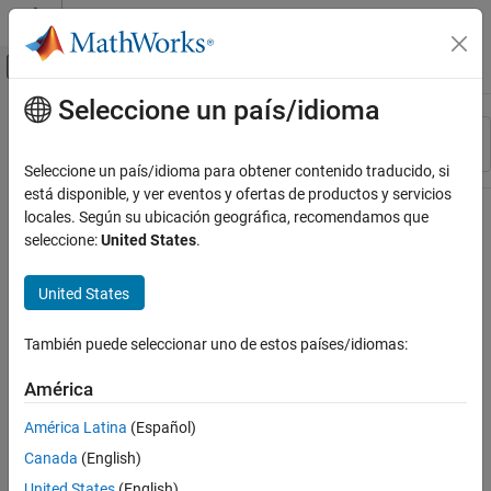
Saltar al contenido
Centro de ayuda de MATLAB
Mostrar/ocultar menú de navegación
Seleccione un país/idioma
Contenido principal
Recurso
Ordenar por
Source
Seleccione un país/idioma para obtener contenido traducido, si
está disponible, y ver eventos y ofertas de productos y servicios
Estado
locales. Según su ubicación geográfica, recomendamos que
seleccione:
United States
.
United States
También puede seleccionar uno de estos países/idiomas:
América
América Latina
(Español)
Canada
(English)
United States
(English)