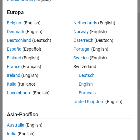
Europa
Belgium
(English)
Netherlands
(English)
Centro de confianza
Marcas comerciales
Denmark
(English)
Norway
(English)
Política de privacidad
Antipiratería
Estado de las aplicaciones
Deutschland
(Deutsch)
Österreich
(Deutsch)
Información de contacto
España
(Español)
Portugal
(English)
© 1994-2026 The MathWorks, Inc.
Finland
(English)
Sweden
(English)
France
(Français)
Switzerland
Seleccione un país/id
América Latina
Ireland
(English)
Deutsch
Italia
(Italiano)
English
Luxembourg
(English)
Français
United Kingdom
(English)
Asia-Pacífico
Australia
(English)
India
(English)