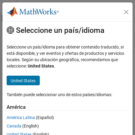
Saltar al contenido
Centro de ayuda de MATLAB
Mostrar/ocultar menú de navegación
Seleccione un país/idioma
Contenido principal
Recurso
Ordenar por
Source
Seleccione un país/idioma para obtener contenido traducido, si
está disponible, y ver eventos y ofertas de productos y servicios
Estado
locales. Según su ubicación geográfica, recomendamos que
seleccione:
United States
.
United States
También puede seleccionar uno de estos países/idiomas:
América
América Latina
(Español)
Canada
(English)
United States
(English)