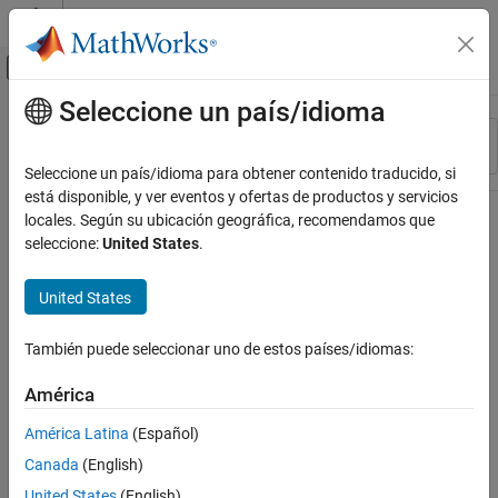
Saltar al contenido
Centro de ayuda de MATLAB
Mostrar/ocultar menú de navegación
Seleccione un país/idioma
Contenido principal
Recurso
Ordenar por
Source
Seleccione un país/idioma para obtener contenido traducido, si
está disponible, y ver eventos y ofertas de productos y servicios
Estado
locales. Según su ubicación geográfica, recomendamos que
seleccione:
United States
.
United States
También puede seleccionar uno de estos países/idiomas:
América
América Latina
(Español)
Canada
(English)
United States
(English)