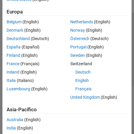
Europa
Belgium
(English)
Netherlands
(English)
Centro de confianza
Marcas comerciales
Denmark
(English)
Norway
(English)
Política de privacidad
Antipiratería
Estado de las aplicaciones
Deutschland
(Deutsch)
Österreich
(Deutsch)
Información de contacto
España
(Español)
Portugal
(English)
© 1994-2026 The MathWorks, Inc.
Finland
(English)
Sweden
(English)
France
(Français)
Switzerland
Seleccione un país/id
América Latina
Ireland
(English)
Deutsch
Italia
(Italiano)
English
Luxembourg
(English)
Français
United Kingdom
(English)
Asia-Pacífico
Australia
(English)
India
(English)