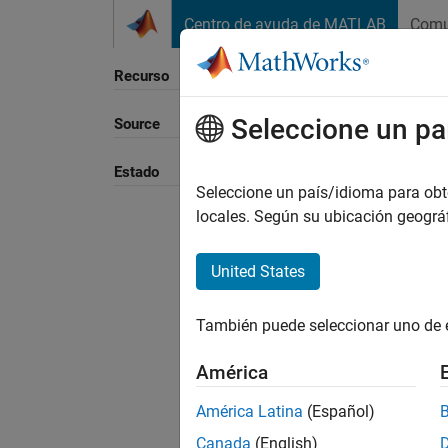
Saltar al contenido
Centro de ayuda de MATLAB
Comu
Recurso
Seleccione un pa
Source
Ordena
Estado
Seleccione un país/idioma para obten
locales. Según su ubicación geogr
United States
También puede seleccionar uno de 
América
América Latina
(Español)
Canada
(English)