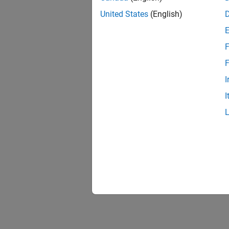
United States
(English)
F
F
I
I