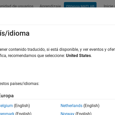
nidad de usuarios
Aprendizaje
Inicie
Obtenga MATLAB
ís/idioma
r por
er contenido traducido, si está disponible, y ver eventos y ofer
áfica, recomendamos que seleccione:
United States
.
estos países/idiomas:
Europa
Belgium
(English)
Netherlands
(English)
Denmark
(English)
Norway
(English)