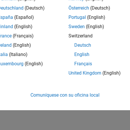
Deutschland
(Deutsch)
Österreich
(Deutsch)
España
(Español)
Portugal
(English)
inland
(English)
Sweden
(English)
rance
(Français)
Switzerland
reland
(English)
Deutsch
talia
(Italiano)
English
Luxembourg
(English)
Français
United Kingdom
(English)
Comuníquese con su oficina local