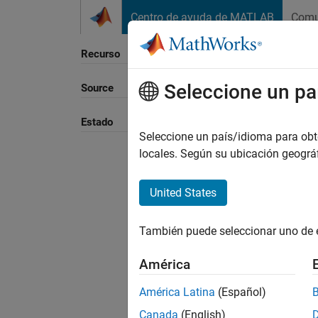
Saltar al contenido
Centro de ayuda de MATLAB
Comu
Recurso
Seleccione un pa
Source
Ordena
Estado
Seleccione un país/idioma para obten
locales. Según su ubicación geogr
United States
También puede seleccionar uno de 
América
América Latina
(Español)
Canada
(English)