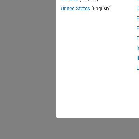
United States
(English)
F
F
I
I