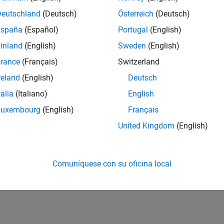
Deutschland
(Deutsch)
Österreich
(Deutsch)
España
(Español)
Portugal
(English)
inland
(English)
Sweden
(English)
rance
(Français)
Switzerland
reland
(English)
Deutsch
talia
(Italiano)
English
Luxembourg
(English)
Français
United Kingdom
(English)
Comuníquese con su oficina local