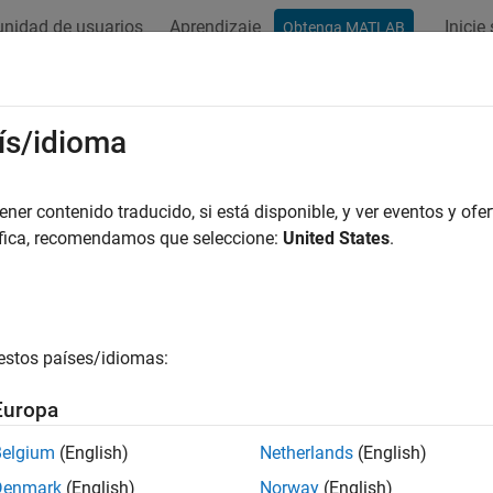
nidad de usuarios
Aprendizaje
Inicie
Obtenga MATLAB
ís/idioma
r por
er contenido traducido, si está disponible, y ver eventos y ofer
áfica, recomendamos que seleccione:
United States
.
estos países/idiomas:
Europa
Belgium
(English)
Netherlands
(English)
Denmark
(English)
Norway
(English)