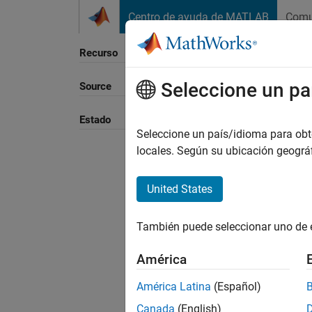
Saltar al contenido
Centro de ayuda de MATLAB
Comu
Recurso
Seleccione un pa
Source
Ordena
Estado
Seleccione un país/idioma para obten
locales. Según su ubicación geogr
United States
También puede seleccionar uno de 
América
América Latina
(Español)
Canada
(English)