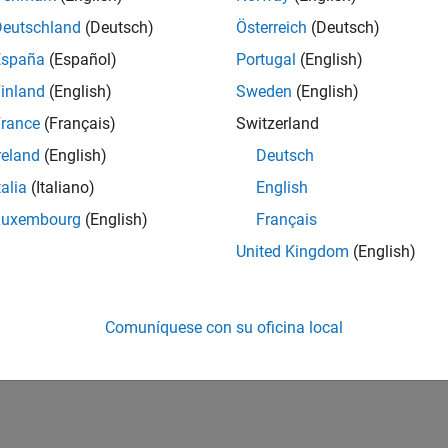
Deutschland
(Deutsch)
Österreich
(Deutsch)
España
(Español)
Portugal
(English)
inland
(English)
Sweden
(English)
rance
(Français)
Switzerland
reland
(English)
Deutsch
talia
(Italiano)
English
Luxembourg
(English)
Français
United Kingdom
(English)
Comuníquese con su oficina local