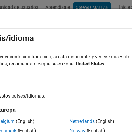
nidad de usuarios
Aprendizaje
Inicie
Obtenga MATLAB
ís/idioma
r por
er contenido traducido, si está disponible, y ver eventos y ofer
áfica, recomendamos que seleccione:
United States
.
estos países/idiomas:
Europa
Belgium
(English)
Netherlands
(English)
Denmark
(English)
Norway
(English)