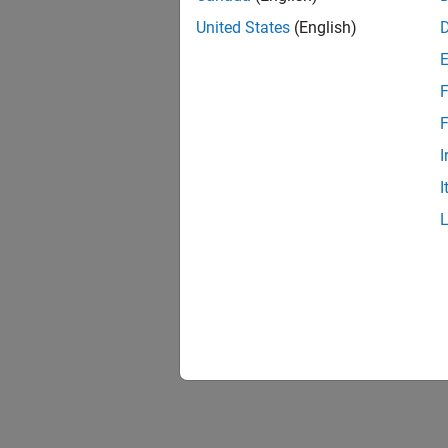
United States
(English)
F
F
I
I