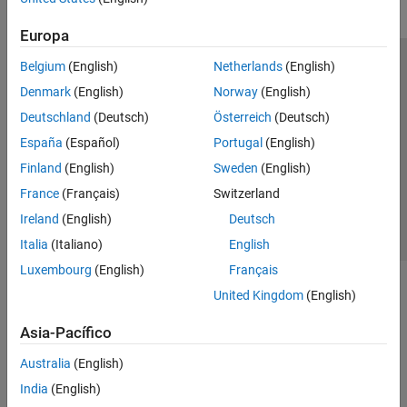
Europa
Belgium
(English)
Netherlands
(English)
Centro de confianza
Marcas comerciales
Denmark
(English)
Norway
(English)
Política de privacidad
Antipiratería
Estado de las aplicaciones
Deutschland
(Deutsch)
Österreich
(Deutsch)
Información de contacto
España
(Español)
Portugal
(English)
© 1994-2026 The MathWorks, Inc.
Finland
(English)
Sweden
(English)
France
(Français)
Switzerland
Seleccione un país/id
América Latina
Ireland
(English)
Deutsch
Italia
(Italiano)
English
Luxembourg
(English)
Français
United Kingdom
(English)
Asia-Pacífico
Australia
(English)
India
(English)