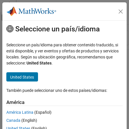
Saltar al contenido
Centro de ayuda de MATLAB
Mostrar/ocultar menú de navegación
Seleccione un país/idioma
Contenido principal
Recurso
Ordenar por
Source
Seleccione un país/idioma para obtener contenido traducido, si
está disponible, y ver eventos y ofertas de productos y servicios
Estado
locales. Según su ubicación geográfica, recomendamos que
seleccione:
United States
.
United States
También puede seleccionar uno de estos países/idiomas:
América
América Latina
(Español)
Canada
(English)
United States
(English)