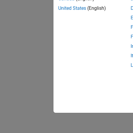
United States
(English)
F
F
I
I