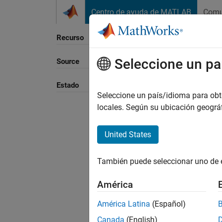
Saltar al contenido
Centro de ayuda de MATLAB
Comu
Recurso
Seleccione un pa
Source
Ordena
Estado
Seleccione un país/idioma para obten
locales. Según su ubicación geogr
United States
También puede seleccionar uno de 
América
América Latina
(Español)
Canada
(English)