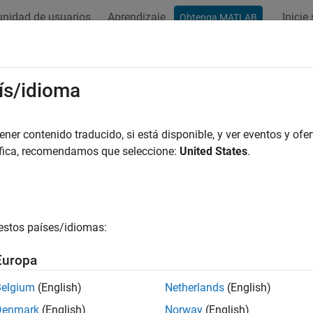
nidad de usuarios
Aprendizaje
Inicie
Obtenga MATLAB
ís/idioma
r por
er contenido traducido, si está disponible, y ver eventos y ofer
áfica, recomendamos que seleccione:
United States
.
estos países/idiomas:
Europa
Belgium
(English)
Netherlands
(English)
Denmark
(English)
Norway
(English)