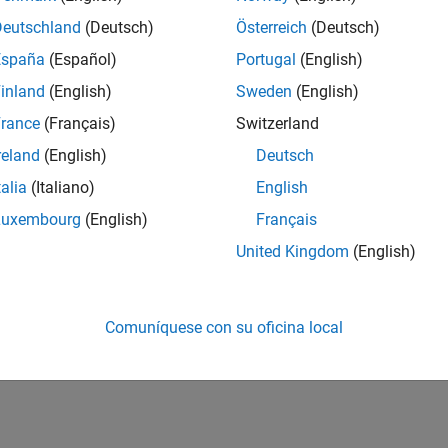
Deutschland
(Deutsch)
Österreich
(Deutsch)
España
(Español)
Portugal
(English)
inland
(English)
Sweden
(English)
rance
(Français)
Switzerland
reland
(English)
Deutsch
talia
(Italiano)
English
Luxembourg
(English)
Français
United Kingdom
(English)
Comuníquese con su oficina local