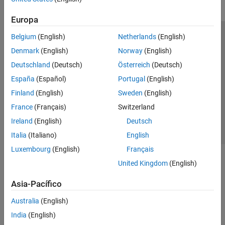
Europa
Belgium
(English)
Netherlands
(English)
Centro de confianza
Marcas comerciales
Denmark
(English)
Norway
(English)
Política de privacidad
Antipiratería
Estado de las aplicaciones
Deutschland
(Deutsch)
Österreich
(Deutsch)
Información de contacto
España
(Español)
Portugal
(English)
© 1994-2026 The MathWorks, Inc.
Finland
(English)
Sweden
(English)
France
(Français)
Switzerland
Seleccione un país/id
América Latina
Ireland
(English)
Deutsch
Italia
(Italiano)
English
Luxembourg
(English)
Français
United Kingdom
(English)
Asia-Pacífico
Australia
(English)
India
(English)