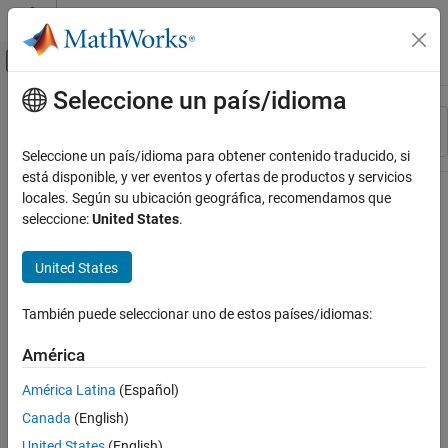
Saltar al contenido
Centro de ayuda de MATLAB
Mostrar/ocultar menú de navegación
Seleccione un país/idioma
Contenido principal
Recurso
Ordenar por
Source
Seleccione un país/idioma para obtener contenido traducido, si
está disponible, y ver eventos y ofertas de productos y servicios
Estado
locales. Según su ubicación geográfica, recomendamos que
seleccione:
United States
.
United States
También puede seleccionar uno de estos países/idiomas:
América
América Latina
(Español)
Canada
(English)
United States
(English)