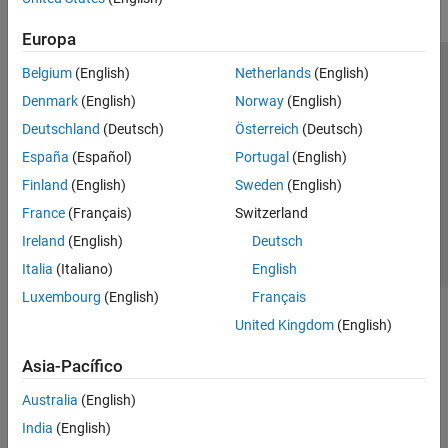
Europa
Belgium
(English)
Netherlands
(English)
Centro de confianza
Marcas comerciales
Denmark
(English)
Norway
(English)
Política de privacidad
Antipiratería
Estado de las aplicaciones
Deutschland
(Deutsch)
Österreich
(Deutsch)
Información de contacto
España
(Español)
Portugal
(English)
© 1994-2026 The MathWorks, Inc.
Finland
(English)
Sweden
(English)
France
(Français)
Switzerland
Seleccione un país/id
América Latina
Ireland
(English)
Deutsch
Italia
(Italiano)
English
Luxembourg
(English)
Français
United Kingdom
(English)
Asia-Pacífico
Australia
(English)
India
(English)