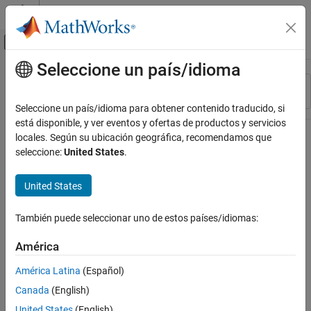
Saltar al contenido
Centro de ayuda de MATLAB
Mostrar/ocultar menú de navegación
Seleccione un país/idioma
Contenido principal
Recurso
Ordenar por
Source
Seleccione un país/idioma para obtener contenido traducido, si
está disponible, y ver eventos y ofertas de productos y servicios
Estado
locales. Según su ubicación geográfica, recomendamos que
seleccione:
United States
.
United States
También puede seleccionar uno de estos países/idiomas:
América
América Latina
(Español)
Canada
(English)
United States
(English)