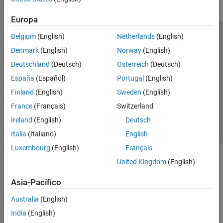
Europa
Belgium
(English)
Netherlands
(English)
Centro de confianza
Marcas comerciales
Denmark
(English)
Norway
(English)
Política de privacidad
Antipiratería
Estado de las aplicaciones
Deutschland
(Deutsch)
Österreich
(Deutsch)
Información de contacto
España
(Español)
Portugal
(English)
© 1994-2026 The MathWorks, Inc.
Finland
(English)
Sweden
(English)
France
(Français)
Switzerland
Seleccione un país/id
América Latina
Ireland
(English)
Deutsch
Italia
(Italiano)
English
Luxembourg
(English)
Français
United Kingdom
(English)
Asia-Pacífico
Australia
(English)
India
(English)