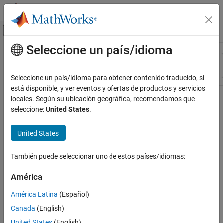
Saltar al contenido
Centro de ayuda de MATLAB
Mostrar/ocultar menú de navegación
Seleccione un país/idioma
Contenido principal
Recurso
Ordenar por
Source
Seleccione un país/idioma para obtener contenido traducido, si
está disponible, y ver eventos y ofertas de productos y servicios
Estado
locales. Según su ubicación geográfica, recomendamos que
seleccione:
United States
.
United States
También puede seleccionar uno de estos países/idiomas:
América
América Latina
(Español)
Canada
(English)
United States
(English)