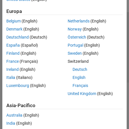
Europa
Belgium
(English)
Netherlands
(English)
Centro de confianza
Marcas comerciales
Denmark
(English)
Norway
(English)
Política de privacidad
Antipiratería
Estado de las aplicaciones
Deutschland
(Deutsch)
Österreich
(Deutsch)
Información de contacto
España
(Español)
Portugal
(English)
© 1994-2026 The MathWorks, Inc.
Finland
(English)
Sweden
(English)
France
(Français)
Switzerland
Seleccione un país/id
América Latina
Ireland
(English)
Deutsch
Italia
(Italiano)
English
Luxembourg
(English)
Français
United Kingdom
(English)
Asia-Pacífico
Australia
(English)
India
(English)