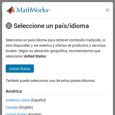
Saltar al contenido
Centro de ayuda de MATLAB
Mostrar/ocultar menú de navegación
Seleccione un país/idioma
Contenido principal
Recurso
Ordenar por
Source
Seleccione un país/idioma para obtener contenido traducido, si
está disponible, y ver eventos y ofertas de productos y servicios
Estado
locales. Según su ubicación geográfica, recomendamos que
seleccione:
United States
.
United States
También puede seleccionar uno de estos países/idiomas:
América
América Latina
(Español)
Canada
(English)
United States
(English)