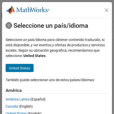
Saltar al contenido
Centro de ayuda de MATLAB
Mostrar/ocultar menú de navegación
Seleccione un país/idioma
Contenido principal
Recurso
Ordenar por
Source
Seleccione un país/idioma para obtener contenido traducido, si
está disponible, y ver eventos y ofertas de productos y servicios
Estado
locales. Según su ubicación geográfica, recomendamos que
seleccione:
United States
.
United States
También puede seleccionar uno de estos países/idiomas:
América
América Latina
(Español)
Canada
(English)
United States
(English)