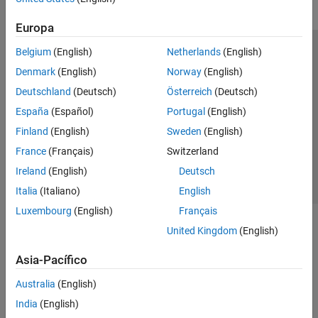
Europa
Belgium
(English)
Netherlands
(English)
Centro de confianza
Marcas comerciales
Denmark
(English)
Norway
(English)
Política de privacidad
Antipiratería
Estado de las aplicaciones
Deutschland
(Deutsch)
Österreich
(Deutsch)
Información de contacto
España
(Español)
Portugal
(English)
© 1994-2026 The MathWorks, Inc.
Finland
(English)
Sweden
(English)
France
(Français)
Switzerland
Seleccione un país/id
América Latina
Ireland
(English)
Deutsch
Italia
(Italiano)
English
Luxembourg
(English)
Français
United Kingdom
(English)
Asia-Pacífico
Australia
(English)
India
(English)