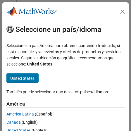
Saltar al contenido
Centro de ayuda de MATLAB
Mostrar/ocultar menú de navegación
Seleccione un país/idioma
Contenido principal
Recurso
Ordenar por
Source
Seleccione un país/idioma para obtener contenido traducido, si
está disponible, y ver eventos y ofertas de productos y servicios
Estado
locales. Según su ubicación geográfica, recomendamos que
seleccione:
United States
.
United States
También puede seleccionar uno de estos países/idiomas:
América
América Latina
(Español)
Canada
(English)
United States
(English)