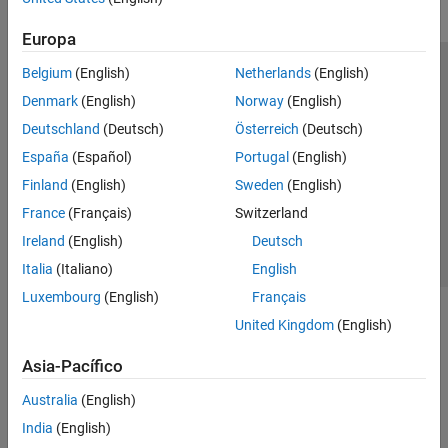
Europa
Belgium
(English)
Netherlands
(English)
Centro de confianza
Marcas comerciales
Denmark
(English)
Norway
(English)
Política de privacidad
Antipiratería
Estado de las aplicaciones
Deutschland
(Deutsch)
Österreich
(Deutsch)
Información de contacto
España
(Español)
Portugal
(English)
© 1994-2026 The MathWorks, Inc.
Finland
(English)
Sweden
(English)
France
(Français)
Switzerland
Seleccione un país/id
América Latina
Ireland
(English)
Deutsch
Italia
(Italiano)
English
Luxembourg
(English)
Français
United Kingdom
(English)
Asia-Pacífico
Australia
(English)
India
(English)