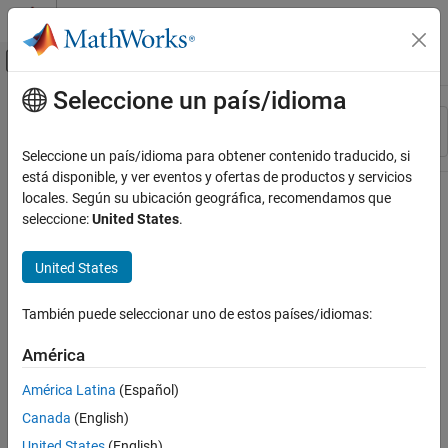
Saltar al contenido
Centro de ayuda de MATLAB
Mostrar/ocultar menú de navegación
Seleccione un país/idioma
Contenido principal
Recurso
Ordenar por
Source
Seleccione un país/idioma para obtener contenido traducido, si
está disponible, y ver eventos y ofertas de productos y servicios
Estado
locales. Según su ubicación geográfica, recomendamos que
seleccione:
United States
.
United States
También puede seleccionar uno de estos países/idiomas:
América
América Latina
(Español)
Canada
(English)
United States
(English)