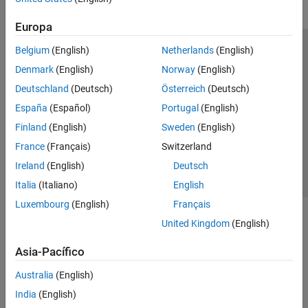
Europa
Belgium
(English)
Netherlands
(English)
Centro de confianza
Marcas comerciales
Denmark
(English)
Norway
(English)
Política de privacidad
Antipiratería
Estado de las aplicaciones
Deutschland
(Deutsch)
Österreich
(Deutsch)
Información de contacto
España
(Español)
Portugal
(English)
© 1994-2026 The MathWorks, Inc.
Finland
(English)
Sweden
(English)
France
(Français)
Switzerland
Seleccione un país/id
América Latina
Ireland
(English)
Deutsch
Italia
(Italiano)
English
Luxembourg
(English)
Français
United Kingdom
(English)
Asia-Pacífico
Australia
(English)
India
(English)