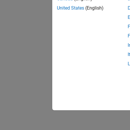
United States
(English)
F
F
I
I