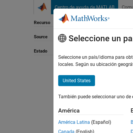
Saltar al contenido
Centro de ayuda de MATLAB
Comu
Recurso
Seleccione un pa
Source
Ordena
Estado
Seleccione un país/idioma para obten
locales. Según su ubicación geogr
United States
También puede seleccionar uno de 
América
América Latina
(Español)
Canada
(English)