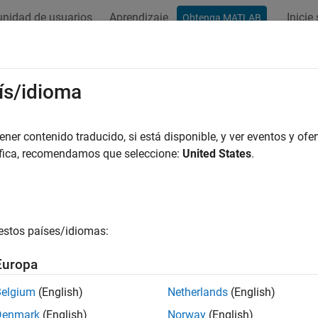
nidad de usuarios
Aprendizaje
Inicie
Obtenga MATLAB
ís/idioma
r por
er contenido traducido, si está disponible, y ver eventos y ofer
áfica, recomendamos que seleccione:
United States
.
estos países/idiomas:
Europa
Belgium
(English)
Netherlands
(English)
Denmark
(English)
Norway
(English)