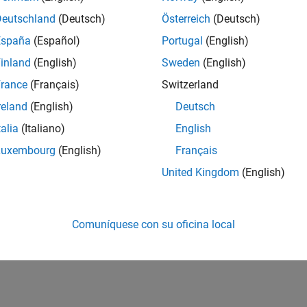
Deutschland
(Deutsch)
Österreich
(Deutsch)
España
(Español)
Portugal
(English)
inland
(English)
Sweden
(English)
rance
(Français)
Switzerland
reland
(English)
Deutsch
talia
(Italiano)
English
Luxembourg
(English)
Français
United Kingdom
(English)
Comuníquese con su oficina local