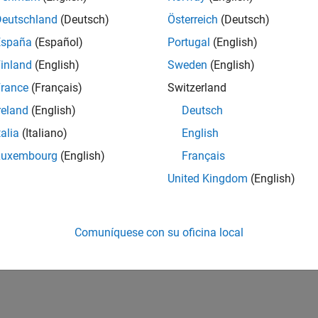
Deutschland
(Deutsch)
Österreich
(Deutsch)
España
(Español)
Portugal
(English)
inland
(English)
Sweden
(English)
rance
(Français)
Switzerland
reland
(English)
Deutsch
talia
(Italiano)
English
Luxembourg
(English)
Français
United Kingdom
(English)
Comuníquese con su oficina local