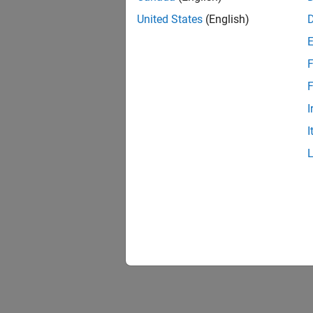
United States
(English)
F
F
I
I