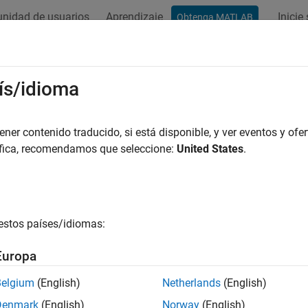
nidad de usuarios
Aprendizaje
Inicie
Obtenga MATLAB
ís/idioma
r por
er contenido traducido, si está disponible, y ver eventos y ofer
áfica, recomendamos que seleccione:
United States
.
estos países/idiomas:
Europa
Belgium
(English)
Netherlands
(English)
Denmark
(English)
Norway
(English)