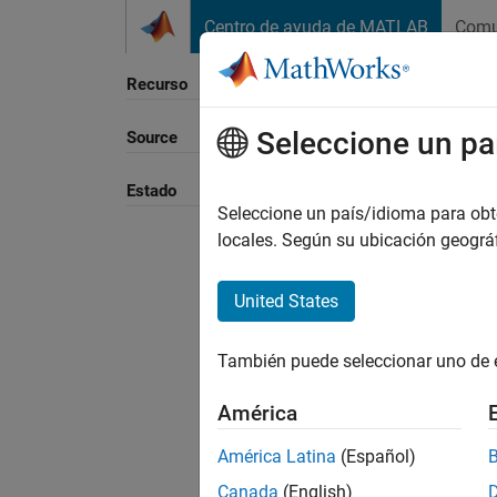
Saltar al contenido
Centro de ayuda de MATLAB
Comu
Recurso
Seleccione un pa
Source
Ordena
Estado
Seleccione un país/idioma para obten
locales. Según su ubicación geogr
United States
También puede seleccionar uno de 
América
América Latina
(Español)
Canada
(English)