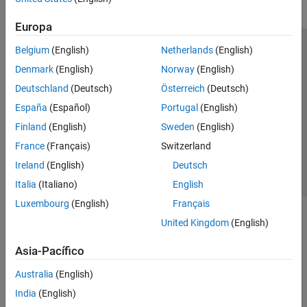
Europa
Belgium
(English)
Netherlands
(English)
Centro de confianza
Marcas comerciales
Denmark
(English)
Norway
(English)
Política de privacidad
Antipiratería
Estado de las aplicaciones
Deutschland
(Deutsch)
Österreich
(Deutsch)
Información de contacto
España
(Español)
Portugal
(English)
© 1994-2026 The MathWorks, Inc.
Finland
(English)
Sweden
(English)
France
(Français)
Switzerland
Seleccione un país/id
América Latina
Ireland
(English)
Deutsch
Italia
(Italiano)
English
Luxembourg
(English)
Français
United Kingdom
(English)
Asia-Pacífico
Australia
(English)
India
(English)