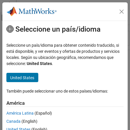
Saltar al contenido
Centro de ayuda de MATLAB
Mostrar/ocultar menú de navegación
Seleccione un país/idioma
Contenido principal
Recurso
Ordenar por
Source
Seleccione un país/idioma para obtener contenido traducido, si
está disponible, y ver eventos y ofertas de productos y servicios
Estado
locales. Según su ubicación geográfica, recomendamos que
seleccione:
United States
.
United States
También puede seleccionar uno de estos países/idiomas:
América
América Latina
(Español)
Canada
(English)
United States
(English)