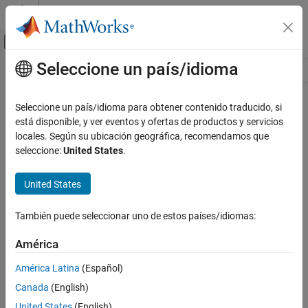
Saltar al contenido
Centro de ayuda de MATLAB
Mostrar/ocultar menú de navegación
Seleccione un país/idioma
Contenido principal
Recurso
Source
Seleccione un país/idioma para obtener contenido traducido, si
está disponible, y ver eventos y ofertas de productos y servicios
Estado
locales. Según su ubicación geográfica, recomendamos que
seleccione:
United States
.
United States
También puede seleccionar uno de estos países/idiomas:
América
América Latina
(Español)
Canada
(English)
United States
(English)