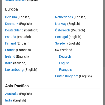
Europa
Belgium
(English)
Netherlands
(English)
Centro de confianza
Marcas comerciales
Denmark
(English)
Norway
(English)
Política de privacidad
Antipiratería
Estado de las aplicaciones
Deutschland
(Deutsch)
Österreich
(Deutsch)
Información de contacto
España
(Español)
Portugal
(English)
© 1994-2026 The MathWorks, Inc.
Finland
(English)
Sweden
(English)
France
(Français)
Switzerland
Seleccione un país/id
América Latina
Ireland
(English)
Deutsch
Italia
(Italiano)
English
Luxembourg
(English)
Français
United Kingdom
(English)
Asia-Pacífico
Australia
(English)
India
(English)