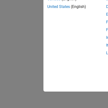
United States
(English)
F
F
I
I