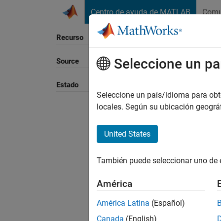
Saltar al contenido
Centro de ayuda de MATLAB
Comu
Recurso
Seleccione un pa
Source
Estado
Seleccione un país/idioma para obten
locales. Según su ubicación geogr
United States
También puede seleccionar uno de 
América
América Latina
(Español)
Canada
(English)