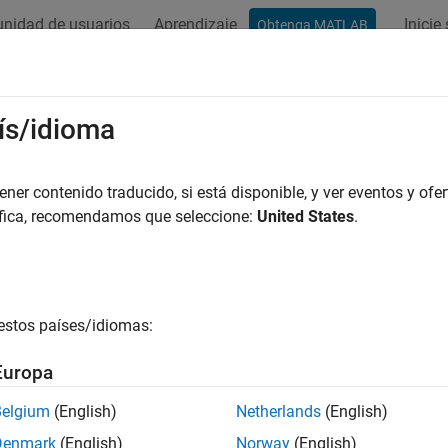
nidad de usuarios
Aprendizaje
Inicie
Obtenga MATLAB
ís/idioma
er contenido traducido, si está disponible, y ver eventos y ofer
áfica, recomendamos que seleccione:
United States
.
estos países/idiomas:
Europa
Belgium
(English)
Netherlands
(English)
Denmark
(English)
Norway
(English)