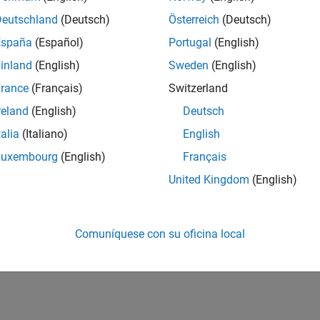
Deutschland
(Deutsch)
Österreich
(Deutsch)
España
(Español)
Portugal
(English)
inland
(English)
Sweden
(English)
rance
(Français)
Switzerland
reland
(English)
Deutsch
talia
(Italiano)
English
Luxembourg
(English)
Français
United Kingdom
(English)
Comuníquese con su oficina local