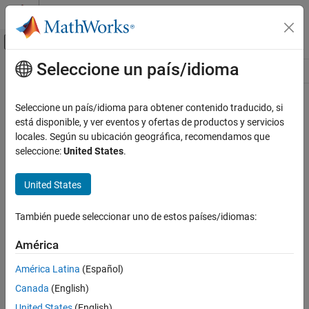
Saltar al contenido
Centro de ayuda de MATLAB
Mostrar/ocultar menú de navegación
Seleccione un país/idioma
Contenido principal
Recurso
Source
Seleccione un país/idioma para obtener contenido traducido, si
está disponible, y ver eventos y ofertas de productos y servicios
Estado
locales. Según su ubicación geográfica, recomendamos que
seleccione:
United States
.
United States
También puede seleccionar uno de estos países/idiomas:
América
América Latina
(Español)
Canada
(English)
United States
(English)