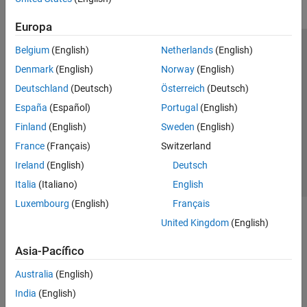
Europa
Belgium
(English)
Netherlands
(English)
Centro de confianza
Marcas comerciales
Denmark
(English)
Norway
(English)
Política de privacidad
Antipiratería
Estado de las aplicaciones
Deutschland
(Deutsch)
Österreich
(Deutsch)
Información de contacto
España
(Español)
Portugal
(English)
© 1994-2026 The MathWorks, Inc.
Finland
(English)
Sweden
(English)
France
(Français)
Switzerland
Seleccione un país/id
América Latina
Ireland
(English)
Deutsch
Italia
(Italiano)
English
Luxembourg
(English)
Français
United Kingdom
(English)
Asia-Pacífico
Australia
(English)
India
(English)