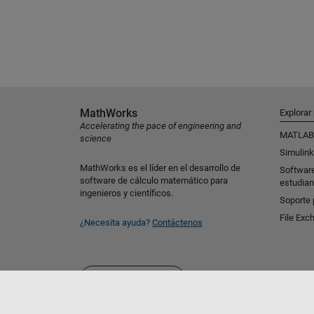
MathWorks
Explorar
Accelerating the pace of engineering and
MATLAB
science
Simulink
MathWorks es el líder en el desarrollo de
Softwar
software de cálculo matemático para
estudian
ingenieros y científicos.
Soporte 
File Exc
¿Necesita ayuda?
Contáctenos
Seleccione un país/idioma
América Latina