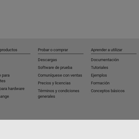
 productos
Probar o comprar
Aprender a utilizar
Descargas
Documentación
Software de prueba
Tutoriales
e para
Comuníquese con ventas
Ejemplos
tes
Precios y licencias
Formación
para hardware
Términos y condiciones
Conceptos básicos
hange
generales