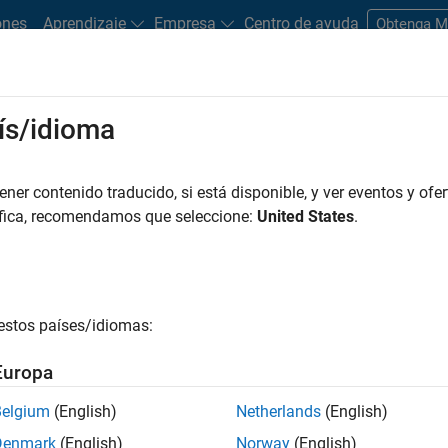
ones
Aprendizaje
Empresa
Centro de ayuda
Obtenga 
ís/idioma
dware Support
er contenido traducido, si está disponible, y ver eventos y ofer
Search Hardware Support
áfica, recomendamos que seleccione:
United States
.
Find integrated hardware solutions with MATLAB and Simulink.
estos países/idiomas:
Europa
Belgium
(English)
Netherlands
(English)
Denmark
(English)
Norway
(English)