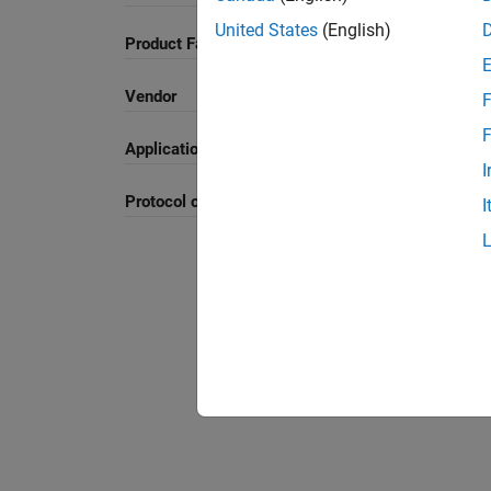
United States
(English)
Product Family and Category
Vendor
F
F
Application
I
Protocol or Standard
I