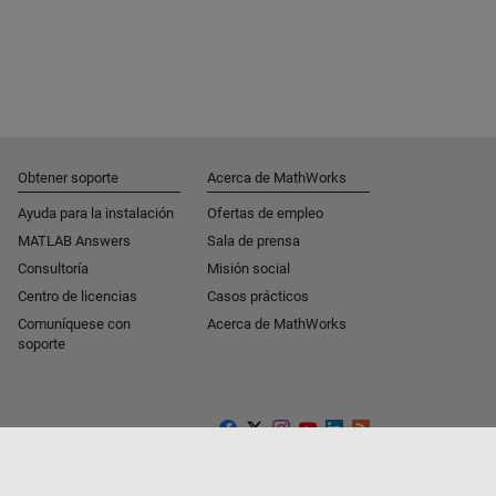
Obtener soporte
Acerca de MathWorks
Ayuda para la instalación
Ofertas de empleo
MATLAB Answers
Sala de prensa
Consultoría
Misión social
Centro de licencias
Casos prácticos
Comuníquese con
Acerca de MathWorks
soporte