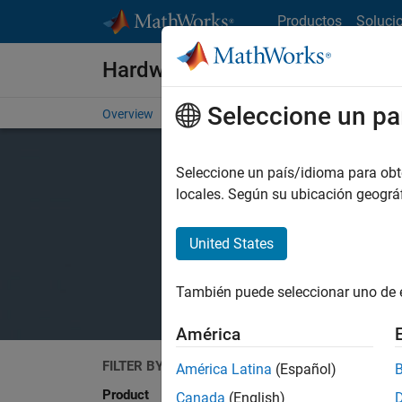
Saltar al contenido
Productos
Soluci
Hardware Support
Seleccione un pa
Overview
Search Hardware Support
Request Har
Seleccione un país/idioma para obten
locales. Según su ubicación geogr
United States
También puede seleccionar uno de 
América
FILTER BY
Search
América Latina
(Español)
Product
Canada
(English)