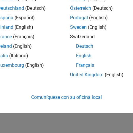
Deutschland
(Deutsch)
Österreich
(Deutsch)
España
(Español)
Portugal
(English)
inland
(English)
Sweden
(English)
rance
(Français)
Switzerland
reland
(English)
Deutsch
talia
(Italiano)
English
Luxembourg
(English)
Français
United Kingdom
(English)
Comuníquese con su oficina local