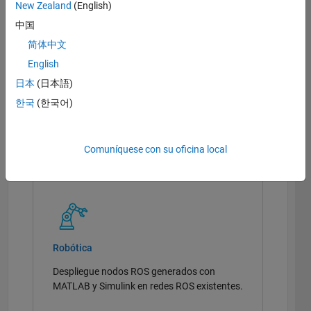
New Zealand
(English)
中国
简体中文
English
Inteligencia artificial (IA)
日本
(日本語)
한국
(한국어)
Transforme la ingeniería y las ciencias con
IA
Comuníquese con su oficina local
Robótica
Despliegue nodos ROS generados con
MATLAB y Simulink en redes ROS existentes.