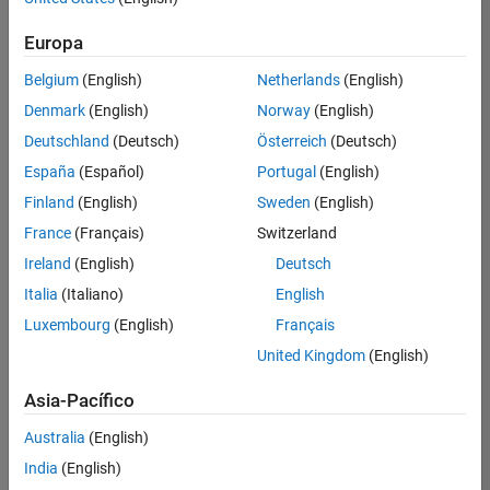
Acceda a las herramientas que
Europa
necesite, siempre a su disposición
Belgium
(English)
Netherlands
(English)
Ejecute las versiones más recientes de MATLAB y
Denmark
(English)
Norway
(English)
Simulink. Comparta y colabore utilizando
Deutschland
(Deutsch)
Österreich
(Deutsch)
almacenamiento en la nube. Genere código, acceda a
España
(Español)
Portugal
(English)
apps e integre MATLAB con varias plataformas
online.
Finland
(English)
Sweden
(English)
France
(Français)
Switzerland
Obtenga MATLAB
Ireland
(English)
Deutsch
Italia
(Italiano)
English
Explore soluciones en la nube
Luxembourg
(English)
Français
United Kingdom
(English)
Asia-Pacífico
Australia
(English)
India
(English)
Busque recursos para su aplicación