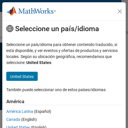
Saltar al contenido
Investigación
Seleccione un país/idioma
Visión general
Portales de ciencias
Libros de texto
Call for Propo
Seleccione un país/idioma para obtener contenido traducido, si
está disponible, y ver eventos y ofertas de productos y servicios
locales. Según su ubicación geográfica, recomendamos que
Realice investigaciones con
seleccione:
United States
.
MATLAB y Simulink
United States
Investigue, colabore y publique artículos con
MATLAB y Simulink en una gran variedad de áreas.
También puede seleccionar uno de estos países/idiomas:
América
América Latina
(Español)
Canada
(English)
United States
(English)