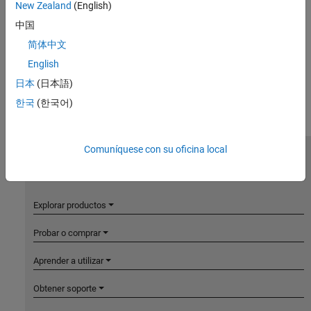
New Zealand
(English)
中国
简体中文
English
日本
(日本語)
한국
(한국어)
Comuníquese con su oficina local
MathWorks
Accelerating the pace of engineering and science
Explorar productos
Probar o comprar
Aprender a utilizar
Obtener soporte