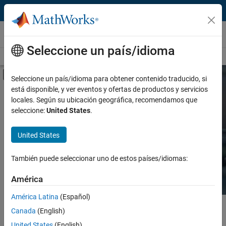
Saltar al contenido
Hardware Support
Seleccione un país/idioma
Overview
Search Hardware Support
Request Hardware Support
Mostrar/ocultar menú de navegación
Seleccione un país/idioma para obtener contenido traducido, si
está disponible, y ver eventos y ofertas de productos y servicios
Product
Search Hardware
locales. Según su ubicación geográfica, recomendamos que
Support
seleccione:
United States
.
Product Family and Category
United States
Vendor
Find integrated hardware solutions with
MATLAB and Simulink.
También puede seleccionar uno de estos países/idiomas:
Application
América
Protocol or Standard
América Latina
(Español)
Contenido principal
Search
Canada
(English)
Searc
United States
(English)