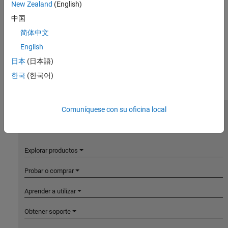
New Zealand
(English)
中国
简体中文
English
日本
(日本語)
한국
(한국어)
Comuníquese con su oficina local
MathWorks
Accelerating the pace of engineering and science
Explorar productos
Probar o comprar
Aprender a utilizar
Obtener soporte