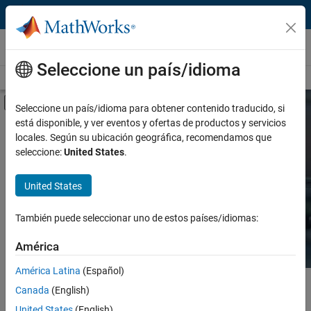
Saltar al contenido
Hardware Support
Seleccione un país/idioma
Overview
Search Hardware Support
Request Hardware Support
Mostrar/ocultar menú de navegación
Seleccione un país/idioma para obtener contenido traducido, si
está disponible, y ver eventos y ofertas de productos y servicios
Product
Search Hardware
locales. Según su ubicación geográfica, recomendamos que
Support
seleccione:
United States
.
Product Family and Category
United States
Vendor
Find integrated hardware solutions with
MATLAB and Simulink.
También puede seleccionar uno de estos países/idiomas:
Application
América
Protocol or Standard
América Latina
(Español)
Contenido principal
Search
Canada
(English)
Searc
United States
(English)