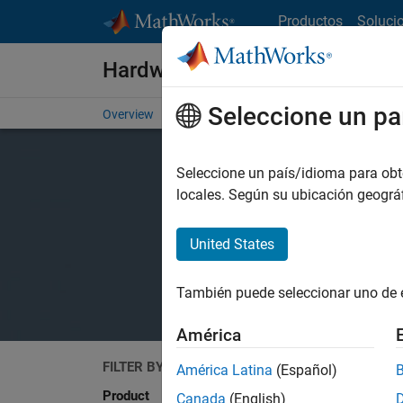
Saltar al contenido
Productos
Soluci
Hardware Support
Seleccione un pa
Overview
Search Hardware Support
Request Har
Seleccione un país/idioma para obten
locales. Según su ubicación geogr
United States
También puede seleccionar uno de 
América
FILTER BY
Search
América Latina
(Español)
Product
Canada
(English)