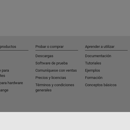
 productos
Probar o comprar
Aprender a utilizar
Descargas
Documentación
Software de prueba
Tutoriales
e para
Comuníquese con ventas
Ejemplos
tes
Precios y licencias
Formación
para hardware
Términos y condiciones
Conceptos básicos
hange
generales