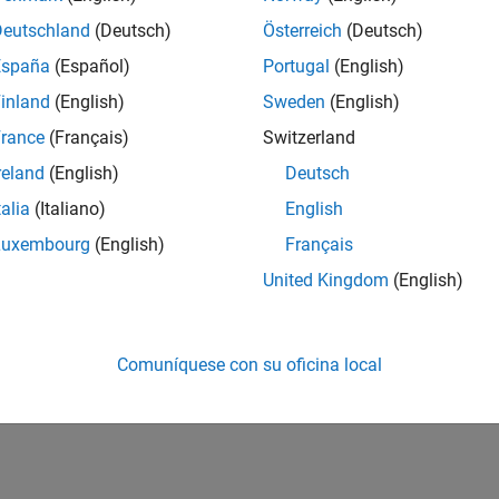
Deutschland
(Deutsch)
Österreich
(Deutsch)
España
(Español)
Portugal
(English)
inland
(English)
Sweden
(English)
rance
(Français)
Switzerland
reland
(English)
Deutsch
talia
(Italiano)
English
Luxembourg
(English)
Français
United Kingdom
(English)
Comuníquese con su oficina local