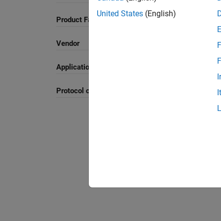
United States
(English)
Product Family and Category
Vendor
F
F
Application
I
Protocol or Standard
I