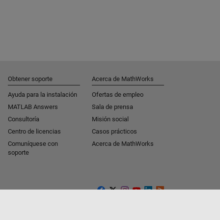
Obtener soporte
Acerca de MathWorks
Ayuda para la instalación
Ofertas de empleo
MATLAB Answers
Sala de prensa
Consultoría
Misión social
Centro de licencias
Casos prácticos
Comuníquese con
Acerca de MathWorks
soporte