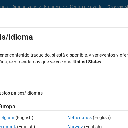
ones
Aprendizaje
Empresa
Centro de ayuda
Obtenga 
ís/idioma
dware Support
er contenido traducido, si está disponible, y ver eventos y ofer
Search Hardware Support
áfica, recomendamos que seleccione:
United States
.
Find integrated hardware solutions with MATLAB and Simulink.
estos países/idiomas:
Europa
Belgium
(English)
Netherlands
(English)
Denmark
(English)
Norway
(English)