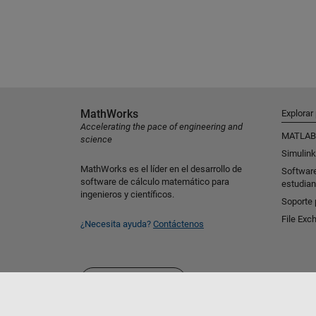
MathWorks
Explorar
Accelerating the pace of engineering and
MATLAB
science
Simulink
MathWorks es el líder en el desarrollo de
Softwar
software de cálculo matemático para
estudian
ingenieros y científicos.
Soporte 
File Exc
¿Necesita ayuda?
Contáctenos
Seleccione un país/idioma
América Latina