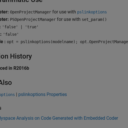
ter:
for use with
OpenProjectManager
pslinkoptions
ter:
for use with
PSOpenProjectManager
set_param()
:
'false' | 'true'
:
'false'
e :
opt = pslinkoptions(modelname); opt.OpenProjectManage
ion History
uced in R2016b
Also
|
pslinkoptions Properties
options
s
lyspace Analysis on Code Generated with Embedded Coder