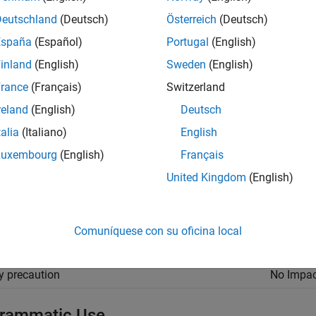
ault) |
on
Deutschland
(Deutsch)
Österreich
(Deutsch)
España
(Español)
Portugal
(English)
ou run an analysis, your results open automatically in the Polysp
inland
(English)
Sweden
(English)
rance
(Français)
Switzerland
t manually open your results after running an analysis.
reland
(English)
Deutsch
talia
(Italiano)
English
mmended Settings
Luxembourg
(English)
Français
cation
Setting
United Kingdom
(English)
gging
No Impac
ability
No Impac
Comuníquese con su oficina local
iency
No Impac
y precaution
No Impac
rammatic Use