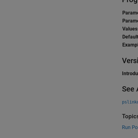
Parame
Parame
Values
Default
Exampl
Vers
Introd
See 
pslink
Topic
Run Po