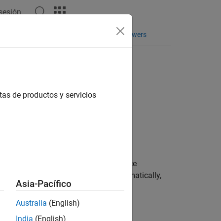
 sesión
yspace
Funciones
Videos
Answers
tion
sis completes
tas de productos y servicios
®
 whether the Polyspace
user interface
s. When running the analysis programmatically,
Asia-Pacífico
rom opening.
Australia
(English)
India
(English)