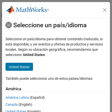
Saltar al contenido
Centro de ayuda de MATLAB
Mostrar/ocultar menú de navegación
Seleccione un país/idioma
Contenido principal
Inicio de Documentación
Digilent
Analog Discovery
Hardware
Examples
Test and Measurement
Seleccione un país/idioma para obtener contenido traducido, si
está disponible, y ver eventos y ofertas de productos y servicios
Data Acquisition Toolbox
locales. Según su ubicación geográfica, recomendamos que
Getting Started Acquiring Data with Digilent Analog Discovery
Data Acquisition Toolbox Supported Hardware
seleccione:
United States
.
Getting Started Generating Data with Digilent Analog Discovery
ON THIS PAGE
United States
See Also
Acquiring and Generating Data at the Same Time with Digilent
Analog Discovery
También puede seleccionar uno de estos países/idiomas:
Generate Standard Periodic Waveforms Using Digilent Analog
América
Discovery
América Latina
(Español)
Generate Arbitrary Periodic Waveforms Using Digilent Analog
Canada
(English)
Discovery
United States
(English)