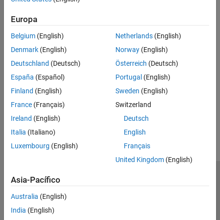
See Also
Europa
Topics
Belgium
(English)
Netherlands
(English)
Analog Devices ADALM1000 Examples
Denmark
(English)
Norway
(English)
Measurement Computing Hardware Examples
Deutschland
(Deutsch)
Österreich
(Deutsch)
National Instruments Hardware Examples
España
(Español)
Portugal
(English)
Windows Sound Card Examples
Finland
(English)
Sweden
(English)
France
(Français)
Switzerland
How useful was this information?
Ireland
(English)
Deutsch
Italia
(Italiano)
English
Luxembourg
(English)
Français
United Kingdom
(English)
Centro de confianza
Marcas comerciales
Asia-Pacífico
Política de privacidad
Antipiratería
Estado de las aplicaciones
Australia
(English)
Información de contacto
India
(English)