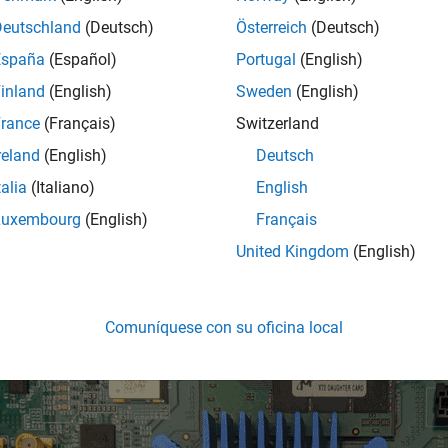
Deutschland
(Deutsch)
Österreich
(Deutsch)
it 1
Bit 2
Bit 3
Bit 4
Bit 5
España
(Español)
Portugal
(English)
ff
On
On
On
On
inland
(English)
Sweden
(English)
rance
(Français)
Switzerland
nnect two DDR4 plugin boards to the memory plugin slot.
reland
(English)
Deutsch
gure shows the configuration settings for the Intel Arria 10 SoC 
talia
(Italiano)
English
Luxembourg
(English)
Français
United Kingdom
(English)
Comuníquese con su oficina local