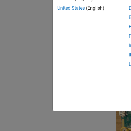
United States
(English)
B
O
F
F
Co
I
This fi
I