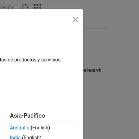
 sesión
s
tas de productos y servicios
ent kit up to Revision C. To set up the board:
e FPGA board by using a JTAG cable.
 or an SD card.
Asia-Pacífico
Australia
(English)
India
(English)