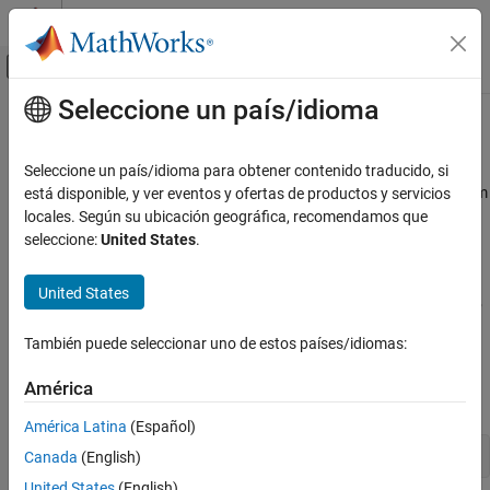
Saltar al contenido
Centro de ayuda de MATLAB
Mostrar/ocultar menú de navegación
Seleccione un país/idioma
Contenido principal
Inicio de Documentación
Generate Custom Processor IP
FPGA, ASIC, and SoC Development
Seleccione un país/idioma para obtener contenido traducido, si
Generate a custom deep learning processor IP core from a custom
está disponible, y ver eventos y ofertas de productos y servicios
Deep Learning HDL Toolbox
deep learning processor configuration. The generated deep
locales. Según su ubicación geográfica, recomendamos que
Deep Learning Processor Customization and
learning processor IP core is shared and reusable. Integrate the
seleccione:
United States
.
IP Generation
generated deep learning processor IP core into your custom
reference design. The
API builds the
dlhdl.buildProcessor
Generate Custom Processor IP
United States
object to generate a custom processor IP
dlhdl.ProcessorConfig
ON THIS PAGE
and related code that you can use in your custom reference
También puede seleccionar uno de estos países/idiomas:
See Also
designs.
América
Create a
object.
dlhdl.ProcessorConfig
América Latina
(Español)
hPC = dlhdl.ProcessorConfig;
Canada
(English)
United States
(English)