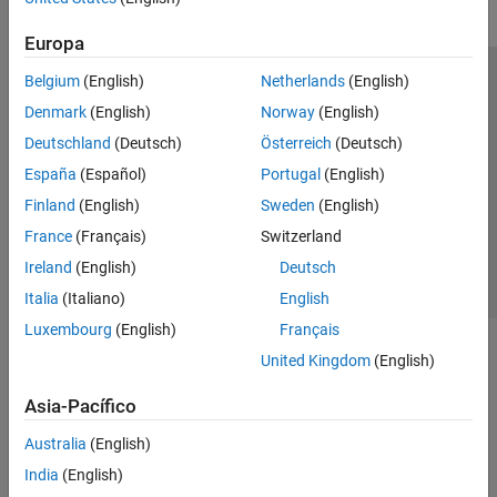
Europa
Belgium
(English)
Netherlands
(English)
Centro de confianza
Marcas comerciales
Denmark
(English)
Norway
(English)
Política de privacidad
Antipiratería
Estado de las aplicaciones
Deutschland
(Deutsch)
Österreich
(Deutsch)
Información de contacto
España
(Español)
Portugal
(English)
© 1994-2026 The MathWorks, Inc.
Finland
(English)
Sweden
(English)
France
(Français)
Switzerland
Seleccione un país/id
América Latina
Ireland
(English)
Deutsch
Italia
(Italiano)
English
Luxembourg
(English)
Français
United Kingdom
(English)
Asia-Pacífico
Australia
(English)
India
(English)