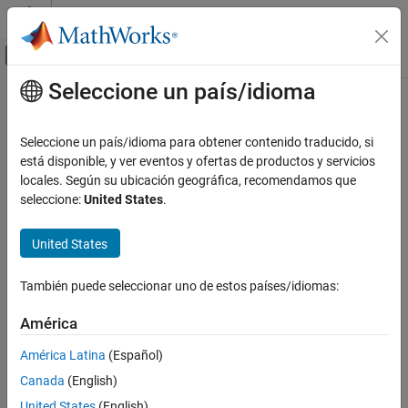
Saltar al contenido
Centro de ayuda de MATLAB
Mostrar/ocultar menú de navegación
Seleccione un país/idioma
Contenido principal
Inicio de Documentación
Computational Finance
Seleccione un país/idioma para obtener contenido traducido, si
está disponible, y ver eventos y ofertas de productos y servicios
How useful was this information?
locales. Según su ubicación geográfica, recomendamos que
seleccione:
United States
.
United States
También puede seleccionar uno de estos países/idiomas:
América
América Latina
(Español)
Canada
(English)
United States
(English)