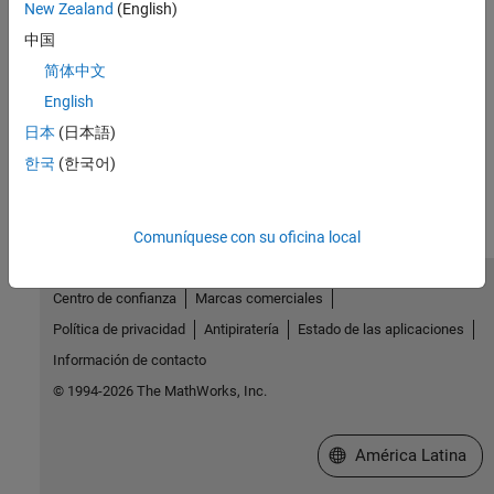
New Zealand
(English)
Consulte también
中国
Temas
简体中文
Tipo de datos de punto fijo y notación de escalado
English
日本
(日本語)
¿Qué tan útil fue esta traducción?
한국
(한국어)
Comuníquese con su oficina local
Centro de confianza
Marcas comerciales
Política de privacidad
Antipiratería
Estado de las aplicaciones
Información de contacto
© 1994-2026 The MathWorks, Inc.
Seleccione un país/id
América Latina