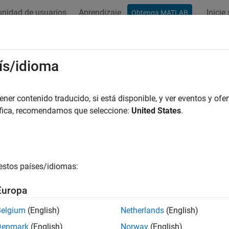
nidad de usuarios
Aprendizaje
Inicie
Obtenga MATLAB
ation
Examples
Functions
Blocks
Apps
Videos
ís/idioma
er contenido traducido, si está disponible, y ver eventos y ofer
How useful was this informat
áfica, recomendamos que seleccione:
United States
.
estos países/idiomas:
Europa
Belgium
(English)
Netherlands
(English)
Denmark
(English)
Norway
(English)