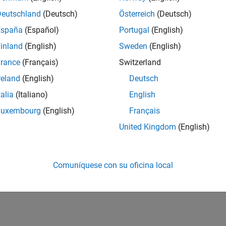
Deutschland
(Deutsch)
Österreich
(Deutsch)
España
(Español)
Portugal
(English)
inland
(English)
Sweden
(English)
rance
(Français)
Switzerland
reland
(English)
Deutsch
talia
(Italiano)
English
Luxembourg
(English)
Français
United Kingdom
(English)
Comuníquese con su oficina local