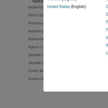
Applications
United States
(English)
Model Predictive Control Toolbox
Motor Control Blockset
F
Predictive Maintenance Toolbox
F
Raspberry Pi Blockset
I
Reinforcement Learning Toolbox
I
Robust Control Toolbox
Simulink Control Design
Simulink Design Optimization
STM32 Microcontroller Blockset
System Identification Toolbox