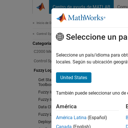
Saltar al contenido
Centro de ayuda de MATLAB
Comu
Document
Inicio de Documentación
Control Systems
Seleccione un pa
Categoría
C2000 Microcontroller Blockset
Seleccione un país/idioma para obten
Control System Toolbox
locales. Según su ubicación geogr
Fuzzy Logic Toolbox
United States
Get Started with Fuzzy Logic
Toolbox
Fuzzy Inference System Modeling
También puede seleccionar uno de 
Fuzzy Inference System Tuning
América
Data Clustering
Fuzzy Logic in Simulink
América Latina
(Español)
Deployment
Canada
(English)