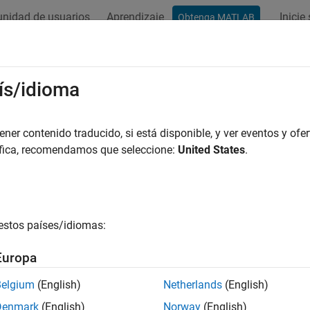
nidad de usuarios
Aprendizaje
Inicie
Obtenga MATLAB
ación
Ejemplos
Funciones
Bloques
Apps
Vídeos
ís/idioma
er contenido traducido, si está disponible, y ver eventos y ofer
¿Qué tan útil fue esta traducc
áfica, recomendamos que seleccione:
United States
.
estos países/idiomas:
Europa
Belgium
(English)
Netherlands
(English)
Denmark
(English)
Norway
(English)