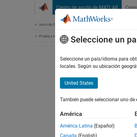
Saltar al contenido
Centro de ayuda de MATLAB
Comu
Document
Inicio de Documentación
Prueba y medición
Seleccione un pa
Seleccione un país/idioma para obten
locales. Según su ubicación geogr
United States
También puede seleccionar uno de 
América
América Latina
(Español)
Canada
(English)