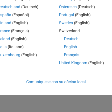
Deutschland
(Deutsch)
Österreich
(Deutsch)
España
(Español)
Portugal
(English)
inland
(English)
Sweden
(English)
rance
(Français)
Switzerland
reland
(English)
Deutsch
talia
(Italiano)
English
Luxembourg
(English)
Français
United Kingdom
(English)
Comuníquese con su oficina local