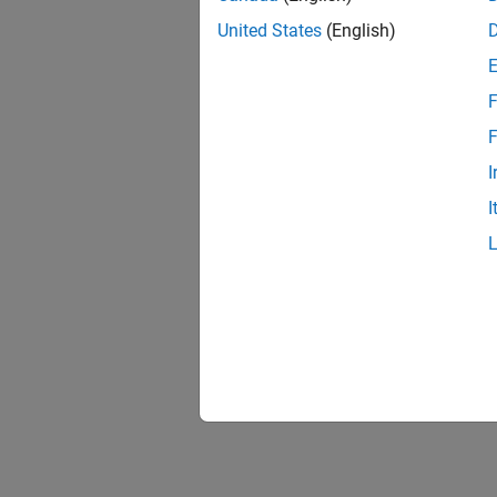
United States
(English)
F
F
I
I