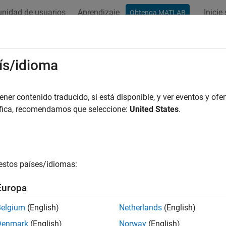
nidad de usuarios
Aprendizaje
Inicie
Obtenga MATLAB
ation
Examples
Videos
Answers
ís/idioma
er contenido traducido, si está disponible, y ver eventos y ofer
How useful was this informat
áfica, recomendamos que seleccione:
United States
.
estos países/idiomas:
Europa
Belgium
(English)
Netherlands
(English)
Denmark
(English)
Norway
(English)