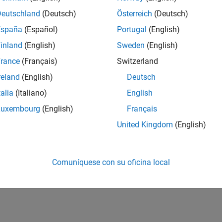
Deutschland
(Deutsch)
Österreich
(Deutsch)
España
(Español)
Portugal
(English)
inland
(English)
Sweden
(English)
rance
(Français)
Switzerland
reland
(English)
Deutsch
talia
(Italiano)
English
Luxembourg
(English)
Français
United Kingdom
(English)
Comuníquese con su oficina local