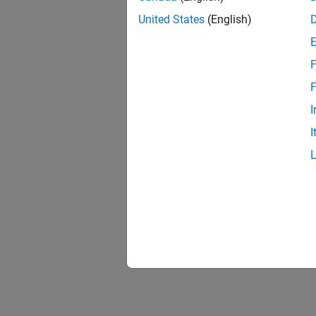
United States
(English)
F
F
I
I