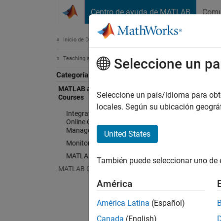
Saltar al contenido
Centro de ayuda de MATLAB
Comu
Document
Inicio de Documentación
Teaching and Learning
Seleccione un pa
Categoría
MATLAB and Simulink Online
Seleccione un país/idioma para obten
Courses
locales. Según su ubicación geogr
Integrate MATLAB and Simulink
Online Courses with Learning
Management System (LMS)
United States
Monitor Learner Progress
MATLAB Course Designer
También puede seleccionar uno de 
MATLAB Grader
América
América Latina
(Español)
Canada
(English)