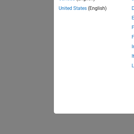
    
United States
(English)
    
     
F
end
F
end
I
I
A conti
elija u
figu
figu