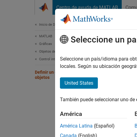
Saltar al contenido
Centro de ayuda de MATLAB
Comu
Document
Inicio de Documentación
MATLAB
Defi
Seleccione un pa
Gráficas
Objetos de gráficas
Puede c
Seleccione un país/idioma para obten
Control interactivo y callbacks
locales. Según su ubicación geogr
Definir un callback de eliminación de
Por eje
objetos
un cuad
United States
de fun
También puede seleccionar uno de 
func
yn =
América
América Latina
(Español)
swit
Canada
(English)