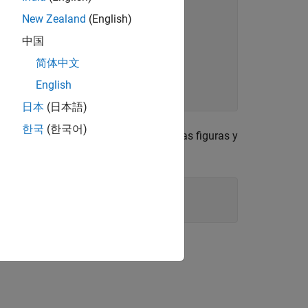
re'
 );      

New Zealand
(English)
中国
简体中文
English
日本
(日本語)
한국
(한국어)
ropiedades
. Elimine una de las figuras y
DeleteFcn
ión?