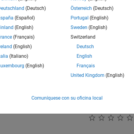
    allfigs = findobj(get(groot,
'Children'
),
'Type'
,
'figu
Deutschland
(Deutsch)
Österreich
(Deutsch)
    set(allfigs,
'DeleteFcn'
,[]);

España
(Español)
Portugal
(English)
   delete(allfigs)

case
'No'
inland
(English)
Sweden
(English)
return
rance
(Français)
Switzerland
reland
(English)
Deutsch
talia
(Italiano)
English
nuación, cree dos figuras y asigne la función
a las p
figDelete
Luxembourg
(English)
Français
na opción en el cuadro de diálogo que aparece.
United Kingdom
(English)
re(
'DeleteFcn'
,@figDelete)

re(
'DeleteFcn'
,@figDelete)
Comuníquese con su oficina local
¿Qué tan útil fue esta traducc