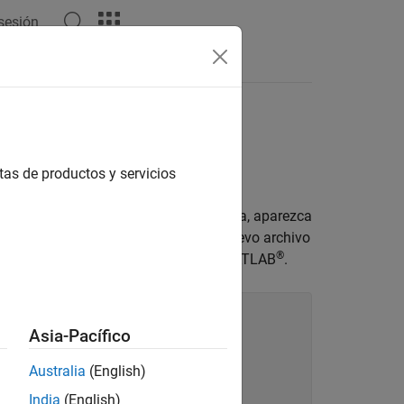
 sesión
tas
jetos
o cuando elimine el objeto.
tas de productos y servicios
a, de modo que cuando elimine la figura, aparezca
as. Copie el siguiente código en un nuevo archivo
®
a carpeta de la ruta de búsqueda de MATLAB
.
Asia-Pacífico
Australia
(English)
India
(English)