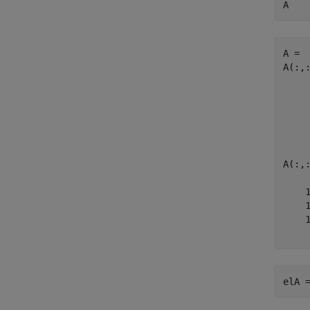
A
A = 

A(:,:
     
     
     
A(:,:
    1
    1
    1
elA 