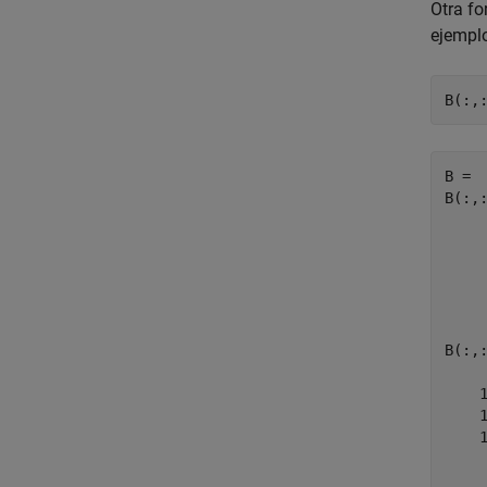
Otra fo
ejempl
B(:,
B = 

B(:,:
     
     
     
B(:,:
    1
    1
    1