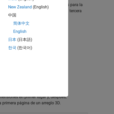
nes y utilizan subíndices adicionales para la
New Zealand
(English)
s primeros son como una matriz, pero la tercera
中国
简体中文
English
日本
(日本語)
한국
(한국어)
mensiones en primer lugar y, después,
a primera página de un arreglo 3D.