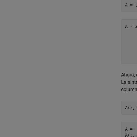
A = 
A = 
     
     
     
Ahora, 
La sint
columna
A(:,
A = 

A(:,: