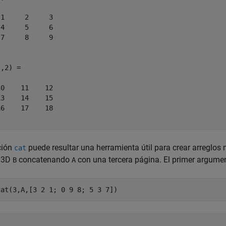
1     2     3

4     5     6

7     8     9

,2) =

0    11    12

3    14    15

6    17    18

ción
puede resultar una herramienta útil para crear arreglos
cat
o 3D
concatenando
con una tercera página. El primer argume
B
A
cat(3,A,[3 2 1; 0 9 8; 5 3 7])