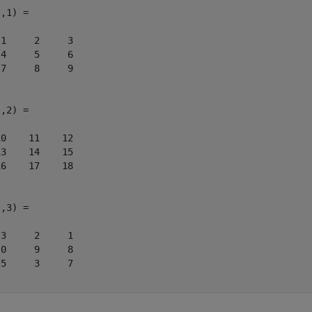
,1) =

1     2     3

4     5     6

7     8     9

,2) =

0    11    12

3    14    15

6    17    18

,3) =

3     2     1

0     9     8

5     3     7
