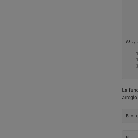
     
     
     
A(:,:
    1
    1
    1
La fun
arregl
B = 
B = 
