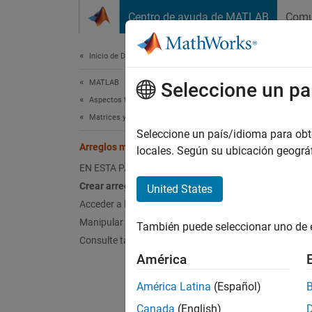
Saltar al contenido
Centro de ayuda de MATLAB
Comu
Document
Inicio de Documentación
MATLAB
Arr
Seleccione un pa
Aspectos fundamentales del lenguaje
Matrices y arreglos
Seleccione un país/idioma para obten
Arreglos multidimensionales
locales. Según su ubicación geogr
Un arr
EN ESTA PÁGINA
dimensi
Crear arreglos multidimensionales
United States
Acceder a los elementos
Manipular arreglos
También puede seleccionar uno de 
Consulte también
América
América Latina
(Español)
Cada el
Canada
(English)