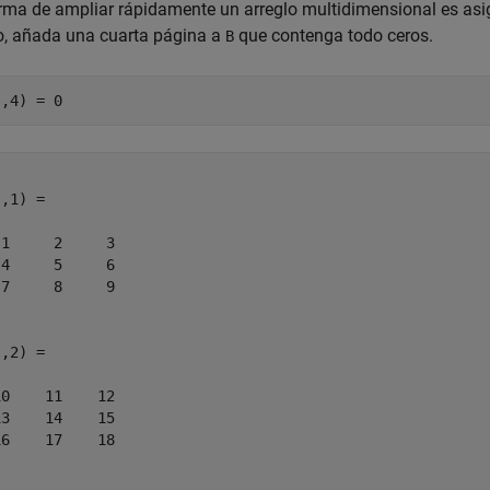
rma de ampliar rápidamente un arreglo multidimensional es asi
o, añada una cuarta página a
que contenga todo ceros.
B
:,4) = 0
,1) =

1     2     3

4     5     6

7     8     9

,2) =

0    11    12

3    14    15

6    17    18
