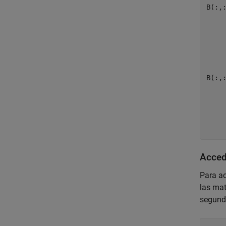
B(:,:
     
     
     
B(:,:
     
     
     
Acced
Para ac
las mat
segund