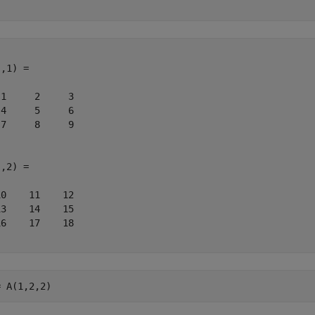
,1) =

1     2     3

4     5     6

7     8     9

,2) =

0    11    12

3    14    15

6    17    18

= A(1,2,2)