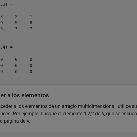
,3) =

3     2     1

0     9     8

5     3     7

,4) =

0     0     0

0     0     0

0     0     0

er a los elementos
ceder a los elementos de un arreglo multidimensional, utilice s
rices. Por ejemplo, busque el elemento 1,2,2 de
, que se encuen
A
a página de
.
A