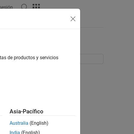
 sesión
tas
tas de productos y servicios
 dimensiones. En una matriz, las dos
Asia-Pacífico
Australia
(English)
el índice de la columna. Los arreglos
India
(English)