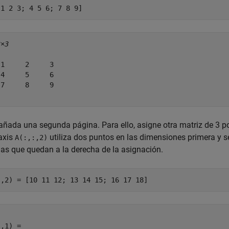
[1 2 3; 4 5 6; 7 8 9]
3×3
1     2     3

4     5     6

7     8     9

añada una segunda página. Para ello, asigne otra matriz de 3 por
axis
utiliza dos puntos en las dimensiones primera y se
A(:,:,2)
s que quedan a la derecha de la asignación.
:,2) = [10 11 12; 13 14 15; 16 17 18]
,1) =
