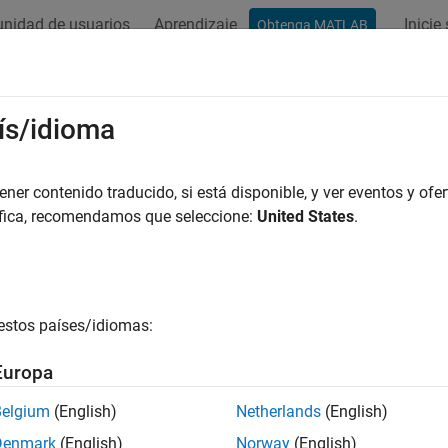
nidad de usuarios
Aprendizaje
Inicie
Obtenga MATLAB
ación
Ejemplos
Funciones
Apps
Vídeos
Respues
eglos multidimensionales
ís/idioma
er contenido traducido, si está disponible, y ver eventos y ofer
áfica, recomendamos que seleccione:
United States
.
eglo multidimensional en MATLAB® es un arreglo con más de dos
ones se representan con filas y columnas.
estos países/idiomas:
Europa
Belgium
(English)
Netherlands
(English)
emento se define mediante dos subíndices, el índice de la fila y 
Denmark
(English)
Norway
(English)