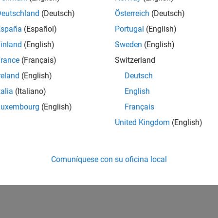
tps://en.wikipedia.org/wiki/Secure_Shell
Deutschland
(Deutsch)
Österreich
(Deutsch)
España
(Español)
Portugal
(English)
tps://elinux.org/CLI_Spells
inland
(English)
Sweden
(English)
tps://linuxcommand.org/lc3_learning_the_shell.php
rance
(Français)
Switzerland
reland
(English)
Deutsch
How useful was this informat
talia
(Italiano)
English
Luxembourg
(English)
Français
United Kingdom
(English)
Comuníquese con su oficina local