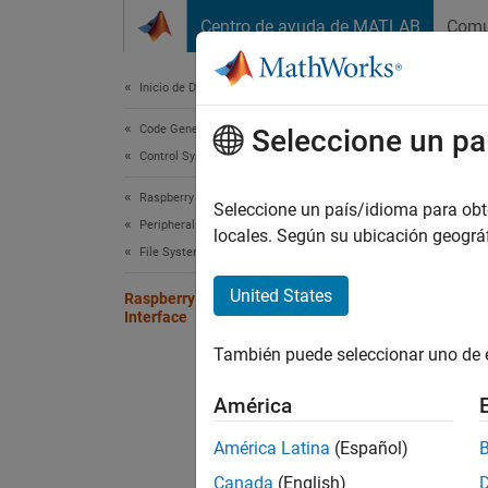
Saltar al contenido
Centro de ayuda de MATLAB
Comu
Document
Inicio de Documentación
Code Generation
Ras
Seleccione un pa
Control Systems
Raspberry Pi Blockset
Seleccione un país/idioma para obten
N
Peripherals
locales. Según su ubicación geogr
C
File System and Shell Operations
M
United States
Raspberry Pi Linux Command
Interface
You ca
También puede seleccionar uno de 
comman
is conn
América
América Latina
(Español)
For mor
Canada
(English)