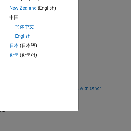
New Zealand
(English)
中国
简体中文
English
日本
(日本語)
한국
(한국어)
r Blocks
|
Sharing Device Driver Blocks with Other
ion?