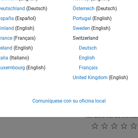
ite the Hardware Specific C/C++ Code
Deutschland
(Deutsch)
Österreich
(Deutsch)
España
(Español)
Portugal
(English)
lect System Object Template
inland
(English)
Sweden
(English)
ecify the Initialization, Output, and Termination
rance
(Français)
Switzerland
reland
(English)
Deutsch
t Output Port Properties
talia
(Italiano)
English
st System Object
Luxembourg
(English)
Français
United Kingdom
(English)
Also
a Digital Write Block
|
Block Mask
|
Simulation with Device Drive
Comuníquese con su oficina local
How useful was this informat