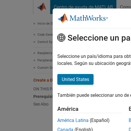
Saltar al contenido
Centro de ayuda de MATLAB
Comu
Document
Inicio de Documentación
Code Generation
Crea
Seleccione un pa
Control Systems
Raspberry Pi Blockset
Create
Seleccione un país/idioma para obten
Peripherals
®
Pi
boa
locales. Según su ubicación geogr
Custom Device Driver Blocks
Prereq
United States
Create a Digital Read Block
Ensure 
ON THIS PAGE
library
También puede seleccionar uno de 
Prerequisite
See Also
To crea
América
América Latina
(Español)
Cr
Canada
(English)