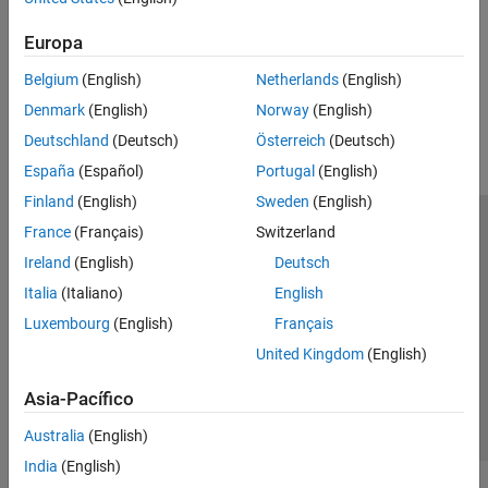
NXP FRDM-K64F Board
Modeling
Prepare model for hardware connection
VEX EDR V5 Robot Brain
Europa
Belgium
(English)
Netherlands
(English)
How useful was this information?
Denmark
(English)
Norway
(English)
Deutschland
(Deutsch)
Österreich
(Deutsch)
España
(Español)
Portugal
(English)
Finland
(English)
Sweden
(English)
France
(Français)
Switzerland
Centro de confianza
Marcas comerciales
Ireland
(English)
Deutsch
Política de privacidad
Antipiratería
Estado de las aplicaciones
Italia
(Italiano)
English
Información de contacto
Luxembourg
(English)
Français
© 1994-2026 The MathWorks, Inc.
United Kingdom
(English)
Seleccione un país/id
América Latina
Asia-Pacífico
Australia
(English)
India
(English)