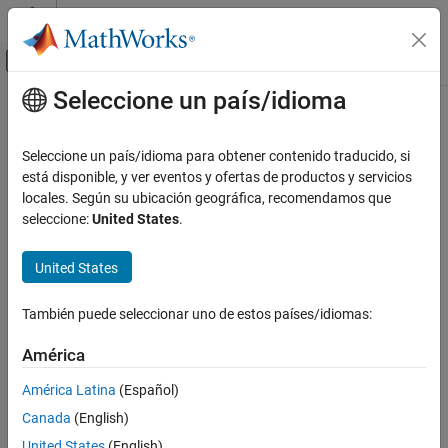
Saltar al contenido
Centro de ayuda de MATLAB
Mostrar/ocultar menú de navegación
Seleccione un país/idioma
Contenido principal
Inicio de Documentación
getHandlesToBlockStorages
Event-Based Modeling
Seleccione un país/idioma para obtener contenido traducido, si
Class:
simevents.SimulationObserver
está disponible, y ver eventos y ofertas de productos y servicios
SimEvents
Namespace:
simevents
locales. Según su ubicación geográfica, recomendamos que
Simulation, Debugging, and Visualization
seleccione:
United States
.
Create Custom Visualization
Return storage handles of specified block
United States
SimEvents
expand all in page
Block Authoring
Syntax
También puede seleccionar uno de estos países/idiomas:
Create Custom Visualization
getHandlesToBlockStorages(obj,blkPath)
América
getHandlesToBlockStorages
Description
ON THIS PAGE
América Latina
(Español)
Syntax
Canada
(English)
returns the storage
getHandlesToBlockStorages(
,
)
obj
blkPath
Description
handles for the block specified by
. If the block does not
blkPath
United States
(English)