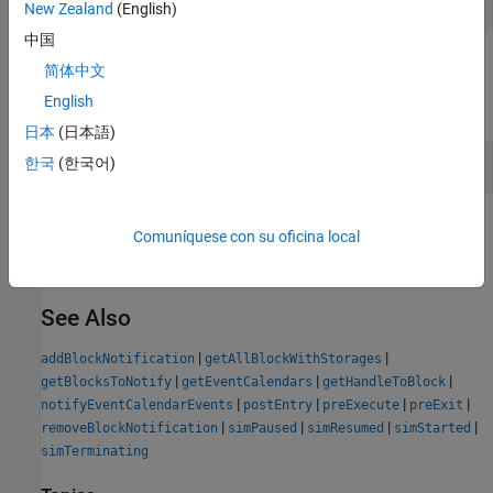
New Zealand
(English)
中国
Examples
简体中文
English
expand all
日本
(日本語)
Get Handles for All Block Storage Elements
한국
(한국어)
Version History
Comuníquese con su oficina local
Introduced in R2016a
See Also
|
|
addBlockNotification
getAllBlockWithStorages
|
|
|
getBlocksToNotify
getEventCalendars
getHandleToBlock
|
|
|
|
notifyEventCalendarEvents
postEntry
preExecute
preExit
|
|
|
|
removeBlockNotification
simPaused
simResumed
simStarted
simTerminating