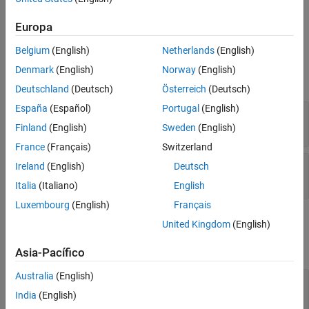
Input Arguments
store entities, this method returns a
array of
0x0
simevents.Storage objects.
Output Arguments
Europa
Examples
Belgium
(English)
Netherlands
(English)
Input Arguments
Version History
Denmark
(English)
Norway
(English)
See Also
expand all
Deutschland
(Deutsch)
Österreich
(Deutsch)
España
(Español)
Portugal
(English)
—
SimulationObserver object
obj
character vector
Finland
(English)
Sweden
(English)
France
(Français)
Switzerland
—
Full path to block
blkPath
Ireland
(English)
Deutsch
character vector
Italia
(Italiano)
English
Luxembourg
(English)
Français
Output Arguments
United Kingdom
(English)
expand all
Asia-Pacífico
Australia
(English)
— Storage handles for the
storagesForBlock
block
India
(English)
array of handles to simevents.Storage objects