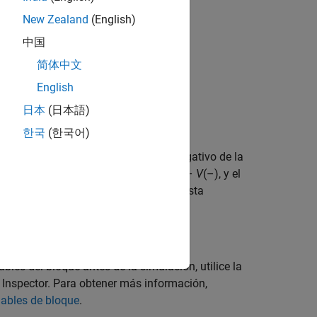
New Zealand
(English)
中国
简体中文
English
日本
(日本語)
한국
(한국어)
esponden con el terminal positivo y negativo de la
 resistencia está determinada por
V
(+) –
V
(–), y el
esde el terminal positivo al negativo. Esta
a siempre positiva.
iables del bloque antes de la simulación, utilice la
y Inspector. Para obtener más información,
riables de bloque
.