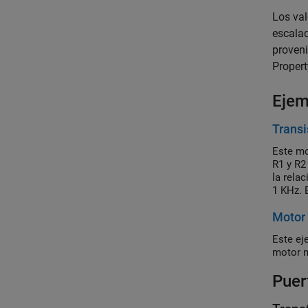
Los val
escalad
proveni
Propert
Ejem
Transi
Este mo
R1 y R2
la rela
1 KHz. 
Motor
Este ej
motor m
Puer