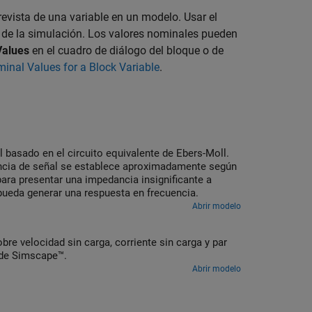
evista de una variable en un modelo. Usar el
 de la simulación. Los valores nominales pueden
Values
en el cuadro de diálogo del bloque o de
inal Values for a Block Variable
.
 basado en el circuito equivalente de Ebers-Moll.
ancia de señal se establece aproximadamente según
ra presentar una impedancia insignificante a
pueda generar una respuesta en frecuencia.
Abrir modelo
re velocidad sin carga, corriente sin carga y par
 de Simscape™.
Abrir modelo