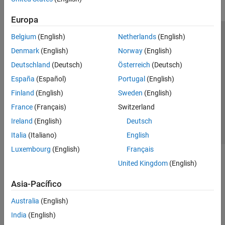
Application by Using MATLAB Language
Control and Instrumentation
Europa
Standalone Target Computer Operation
Belgium
(English)
Netherlands
(English)
Centro de confianza
Marcas comerciales
Profiling and Tracing for Performance
Optimization
Denmark
(English)
Norway
(English)
Política de privacidad
Antipiratería
Estado de las aplicaciones
Applications
Deutschland
(Deutsch)
Österreich
(Deutsch)
Información de contacto
Troubleshooting in Simulink Real-Time
España
(Español)
Portugal
(English)
© 1994-2026 The MathWorks, Inc.
Finland
(English)
Sweden
(English)
France
(Français)
Switzerland
Seleccione un país/id
América Latina
Ireland
(English)
Deutsch
Italia
(Italiano)
English
Luxembourg
(English)
Français
United Kingdom
(English)
Asia-Pacífico
Australia
(English)
India
(English)