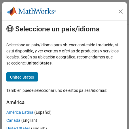
Saltar al contenido
Centro de ayuda de MATLAB
Mostrar/ocultar menú de navegación
Seleccione un país/idioma
Contenido principal
Inicio de Documentación
Real-Time Simulation and Testing
Seleccione un país/idioma para obtener contenido traducido, si
Categoría
está disponible, y ver eventos y ofertas de productos y servicios
locales. Según su ubicación geográfica, recomendamos que
Simulink Desktop Real-Time
How useful was this information?
seleccione:
United States
.
Simulink Real-Time
Get Started with Simulink Real-Time
United States
Speedgoat Target Computers and I/O
Hardware
También puede seleccionar uno de estos países/idiomas:
System Configuration
Model Preparation for Real-Time
América
Execution
Create and Execute Real-Time
América Latina
(Español)
Application Through Simulink Editor
Canada
(English)
Real-Time Tab
Create and Execute Real-Time
United States
(English)