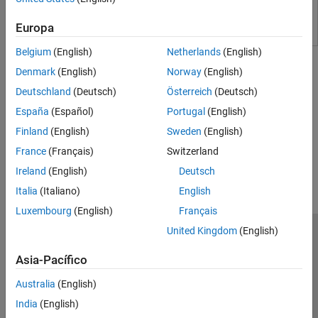
Europa
Tutorials
Belgium
(English)
Netherlands
(English)
Denmark
(English)
Norway
(English)
Convert CAD Assembly into Simscape Multibody Model
Deutschland
(Deutsch)
Österreich
(Deutsch)
Workflows to convert a CAD assembly into a Simscape Multibody
model.
España
(Español)
Portugal
(English)
Finland
(English)
Sweden
(English)
How useful was this information?
France
(Français)
Switzerland
Ireland
(English)
Deutsch
Italia
(Italiano)
English
Luxembourg
(English)
Français
United Kingdom
(English)
Centro de confianza
Marcas comerciales
Asia-Pacífico
Política de privacidad
Antipiratería
Estado de las aplicaciones
Información de contacto
Australia
(English)
© 1994-2026 The MathWorks, Inc.
India
(English)