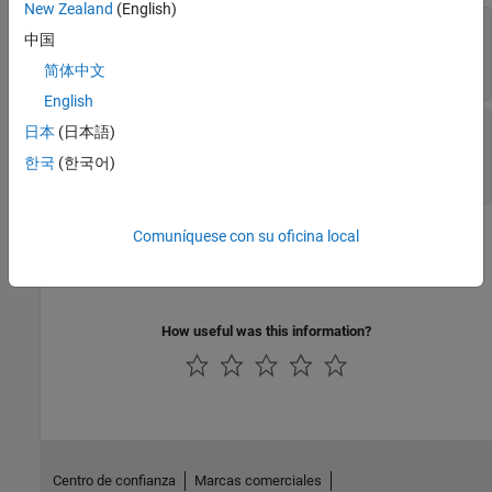
New Zealand
(English)
—
Command that loads bitstream
LoadCommand
中国
to hardware
(default) |
character vector
''
简体中文
English
—
Load command
LoadCommandArguments
日本
(日本語)
arguments
한국
(한국어)
(default) |
character vector
''
Version History
Comuníquese con su oficina local
Introduced in R2019b
How useful was this information?
Centro de confianza
Marcas comerciales