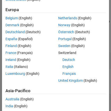
Description
Europa
creates
= soc.sdk.BitstreamLoader(
)
bitstreamLoaderObj
name
Belgium
(English)
Netherlands
(English)
an object that represents a command to load bitstream code onto
Denmark
(English)
Norway
(English)
the hardware.
Deutschland
(Deutsch)
Österreich
(Deutsch)
Input Arguments
España
(Español)
Portugal
(English)
expand all
Finland
(English)
Sweden
(English)
France
(Français)
Switzerland
—
Display name of bitstream loader object
name
Ireland
(English)
Deutsch
string
|
character vector
Italia
(Italiano)
English
Luxembourg
(English)
Français
Properties
United Kingdom
(English)
expand all
Asia-Pacífico
—
Loader name
Name
Australia
(English)
(default) |
character vector
''
India
(English)