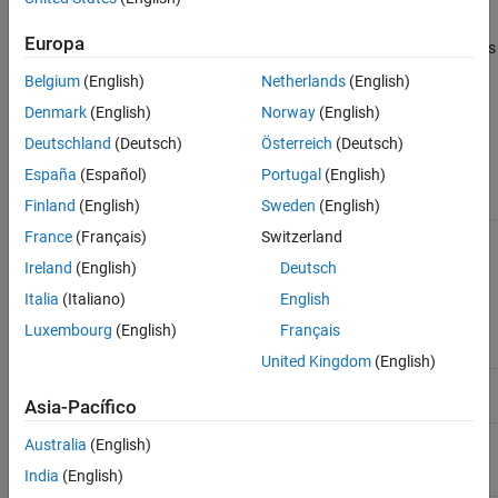
indicar las estrategias de despliegue. Puede asignar distintas
instancias de componentes, puertos y conectores, y utilizar
Europa
asignaciones para realizar diferentes análisis, por ejemplo, análisis
de asignación basado en recursos. Utilice estereotipos en
Belgium
(English)
Netherlands
(English)
asignaciones para ampliar el lenguaje de modelado y capturar
Denmark
(English)
Norway
(English)
metadatos sobre la relación entre los elementos del modelo para
realizar asignaciones de un entorno a otro.
Deutschland
(Deutsch)
Österreich
(Deutsch)
España
(Español)
Portugal
(English)
Clases
Finland
(English)
Sweden
(English)
Allocation
France
(Français)
Switzerland
systemcomposer.allocation.Allocation
between
Ireland
(English)
Deutsch
source
element
Italia
(Italiano)
English
and
Luxembourg
(English)
Français
target
element
United Kingdom
(English)
Allocation
systemcomposer.allocation.AllocationScenario
scenario
Asia-Pacífico
Set of
systemcomposer.allocation.AllocationSet
Australia
(English)
allocation
India
(English)
scenarios