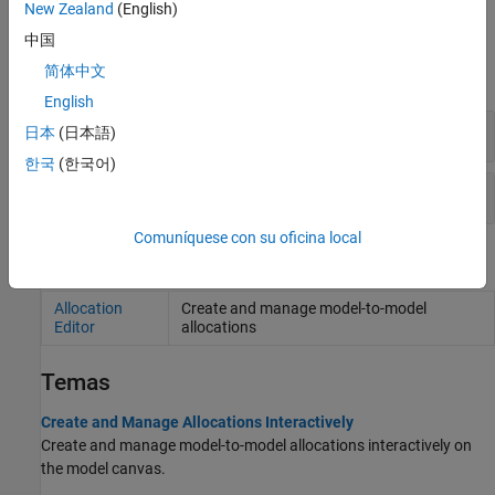
New Zealand
(English)
Funciones
中国
简体中文
expandir todo
English
Conjuntos de asignaciones
日本
(日本語)
한국
(한국어)
Escenarios de asignaciones
Comuníquese con su oficina local
Herramientas
Allocation
Create and manage model-to-model
Editor
allocations
Temas
Create and Manage Allocations Interactively
Create and manage model-to-model allocations interactively on
the model canvas.