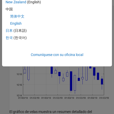
New Zealand
(English)
中国
candle(finTable(end-20:end,:),
'b'
);

dateaxis(
'x'
简体中文
English
日本
(日本語)
한국
(한국어)
Comuníquese con su oficina local
El gráfico de velas muestra un resumen detallado del