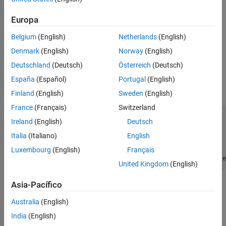
precios de apertura, cierre, máximo y mínimo en un gráfico denso.
Europa
Leer datos
El canal ThingSpeak™ 276806 contiene datos financieros
Belgium
(English)
Netherlands
(English)
retrasados ​​para Google (NASDAQ: GOOGLE). Los datos se
Denmark
(English)
Norway
(English)
recopilan una vez cada día que el mercado está abierto. Los
Deutschland
(Deutsch)
Österreich
(Deutsch)
campos 1, 2, 3 y 4 contienen los últimos valores de precio y
volumen, máximo y mínimo, respectivamente. Lea los datos
España
(Español)
Portugal
(English)
usando la función
.
thingSpeakRead
Finland
(English)
Sweden
(English)
France
(Français)
Switzerland
startTime = datetime(
'yesterday'
Ireland
(English)
Deutsch
while
( isbusday(startTime)==0)

Italia
(Italiano)
English
end
Luxembourg
(English)
Français
endTime = startTime+days(1);

finTable = thingSpeakRead(276806,
'DateRange'
,[startTime e
United Kingdom
(English)
Generar un diagrama de velas
Asia-Pacífico
Utilice la función
para mostrar un gráfico de velas para
candle
Australia
(English)
Google. Luego use la función
para ajustar la legibilidad
dateaxis
India
(English)
de las fechas en este gráfico.