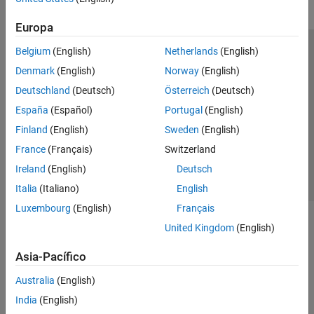
Europa
Belgium
(English)
Netherlands
(English)
Centro de confianza
Marcas comerciales
Denmark
(English)
Norway
(English)
Política de privacidad
Antipiratería
Estado de las aplicaciones
Deutschland
(Deutsch)
Österreich
(Deutsch)
Información de contacto
España
(Español)
Portugal
(English)
© 1994-2026 The MathWorks, Inc.
Finland
(English)
Sweden
(English)
France
(Français)
Switzerland
Seleccione un país/id
América Latina
Ireland
(English)
Deutsch
Italia
(Italiano)
English
Luxembourg
(English)
Français
United Kingdom
(English)
Asia-Pacífico
Australia
(English)
India
(English)