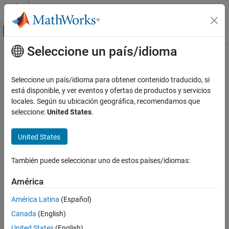
Saltar al contenido
Centro de ayuda de MATLAB
Mostrar/ocultar menú de navegación
Seleccione un país/idioma
Contenido principal
Inicio de Documentación
Signal Processing
Seleccione un país/idioma para obtener contenido traducido, si
está disponible, y ver eventos y ofertas de productos y servicios
How useful was this information?
locales. Según su ubicación geográfica, recomendamos que
seleccione:
United States
.
United States
También puede seleccionar uno de estos países/idiomas:
América
América Latina
(Español)
Canada
(English)
United States
(English)